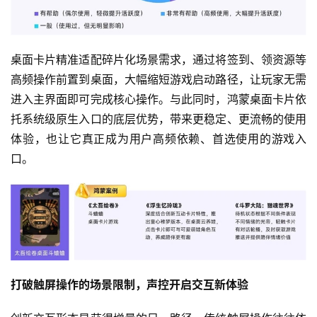
桌面卡片精准适配碎片化场景需求，通过将签到、领资源等
高频操作前置到桌面，大幅缩短游戏启动路径，让玩家无需
进入主界面即可完成核心操作。与此同时，鸿蒙桌面卡片依
托系统级原生入口的底层优势，带来更稳定、更流畅的使用
体验，也让它真正成为用户高频依赖、首选使用的游戏入
口。
打破触屏操作的场景限制，声控开启
交互新
体验