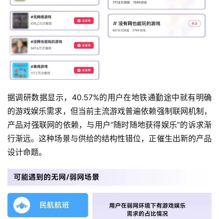
据调研数据显示，40.57%的用户在地铁通勤途中就有明确
的游戏娱乐需求，但当前主流游戏普遍依赖强制联网机制，
产品对强联网的依赖，与用户“随时随地获得娱乐”的诉求渐
行渐远。这种场景与供给的结构性错位，正催生出新的产品
设计命题。