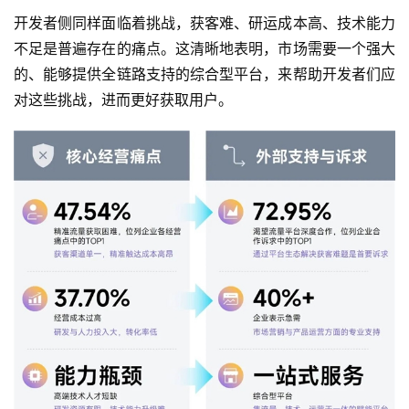
开发者侧同样面临着挑战，获客难、研运成本高、技术能力
不足是普遍存在的痛点。这清晰地表明，市场需要一个强大
的、能够提供全链路支持的综合型平台，来帮助开发者们应
对这些挑战，进而更好获取用户。