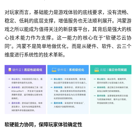
对玩家而言，基础能力是游戏体验的底线要求，没有流畅、
稳定、低耗的底层支撑，增值服务也无法顺利展开。鸿蒙游
戏之所以能成为值得关注的新获客平台，其背后是强大的核
心技术能力作为支撑。这一能力的核心在于“软硬芯云协
同”。鸿蒙不是简单地做优化，而是从硬件、软件、云三个
维度进行系统性的技术革新。
软硬能力协同，保障玩家体验确定性