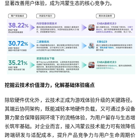
显著改善用户体验，成为鸿蒙生态的核心竞争力。
戏
单
机
游
戏
休
闲
游
戏
挖掘
云技术
价值潜力，化解基础体验痛点
除软硬件优化外，云技术正成为游戏体验升级的关键路径。
2
0
其端云协同架构，既能减轻本地硬件负载，又可通过多设备
2
算力聚合保障弱网环境下的流畅体验，为用户留存与生态增
5
长筑牢基础。对企业而言，接入鸿蒙云技术能力可有效降低
第
跨端研发与适配成本，提升产品竞争力与用户生命周期价
十