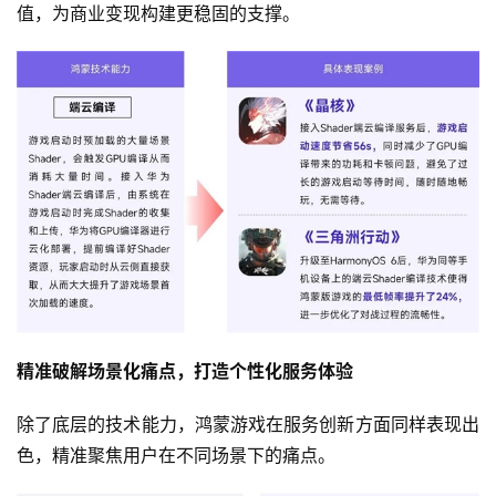
值，为商业变现构建更稳固的支撑。
三
届
金
茶
奖
7
月
3
0
精准破解场景化痛点，打造个性化服务体验
日
除了底层的技术能力，鸿蒙游戏在服务创新方面同样表现出
游
色，精准聚焦用户在不同场景下的痛点。
茶