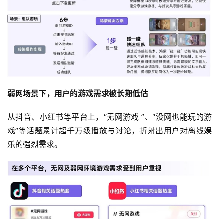
弱网场景
下，用户的游戏需求被长期低估
从抖音、小红书等平台上，“无网游戏 ”、“没网也能玩的游
戏”等话题累计超千万级播放与讨论，折射出用户对离线娱
乐的强烈需求。