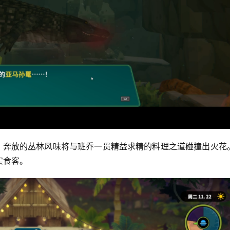
里，奔放的丛林风味将与班乔一贯精益求精的料理之道碰撞出火花
实食客。