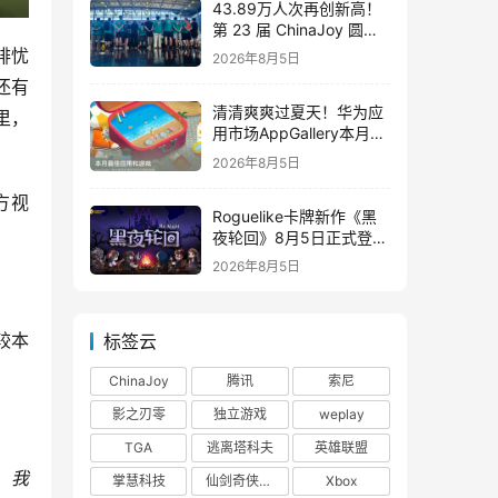
43.89万人次再创新高！
第 23 届 ChinaJoy 圆满
落幕：感谢有你，共赴这
排忧
2026年8月5日
场“与 AI 同游”的盛夏之约
还有
清清爽爽过夏天！华为应
里，
用市场AppGallery本月最
佳上新，款款提升幸福感
2026年8月5日
方视
Roguelike卡牌新作《黑
夜轮回》8月5日正式登陆
Steam，首发9折优惠开
2026年8月5日
启
较本
标签云
ChinaJoy
腾讯
索尼
影之刃零
独立游戏
weplay
TGA
逃离塔科夫
英雄联盟
，我
掌慧科技
仙剑奇侠传四
Xbox