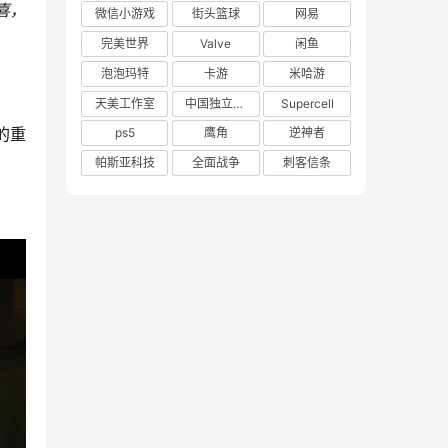
喜，
微信小游戏
街头篮球
网易
完美世界
Valve
闲鱼
泡泡玛特
卡游
米哈游
天美工作室
中国独立游戏联盟
Supercell
的重
ps5
鹰角
逆神者
帕斯亚科技
全面战争
刺客信条