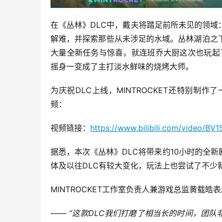
在《丛林》DLC中，戴夫将踏足前所未见的领
解难，并探索那些从未涉足的水域。丛林湖泊之
大量全新任务与惊喜。就连班乔大厨这次也玩起了
摇身一变成了主打淡水鲜味的烧烤大师。
为庆祝DLC上线，MINTROCKET还特别制
频：
视频链接：
https://www.bilibili.com/video/BV
据悉，本次《丛林》DLC将带来约10小时的全
体及以往DLC有较大变化，玩法上也尝试了不少
MINTROCKET工作室负责人兼游戏总监黄载皓
—— “这款DLC我们打磨了相当长的时间，团