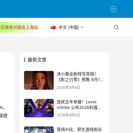
30日游茶对接会上海站
中文 (中国)
最新文章
沐小葵全新特写亮相！
《影之刃零》预售 8月12
日开启
2026年8月6日
连续五年参展！Level
m、
Infinite 公布2026科隆游
戏展产品阵容
时候收
2026年8月6日
管线AI化、原生游戏和长