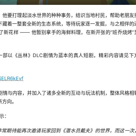
域：他要打理起淡水世界的种种事务，结识当地村民，帮助老朋友
下藏着一整套全新的生态系统，等待玩家逐一发掘，与之相伴的
新花样 —— 他暂别拿手的海鲜料理，在新开张的“班乔烧烤”
作了一部以《丛林》DLC剧情为蓝本的真人短剧，精彩内容请见下
1SELR6kEvf
新剧情与内容，并加入了诸多全新的互动与玩法机制，整体风格相
新方向。
表示：
队非常期待能再次邀请玩家回到《潜水员戴夫》的世界，而这一次