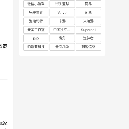
微信小游戏
街头篮球
网易
完美世界
Valve
闲鱼
泡泡玛特
卡游
米哈游
天美工作室
中国独立游戏联盟
Supercell
ps5
鹰角
逆神者
微软商
帕斯亚科技
全面战争
刺客信条
玩家