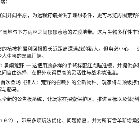
群落：
麓的辽阔开阔平原，为远程狩猎提供了理想条件，更可尽览周围荒野
构成了高地与下方雨林之间郁郁葱葱的过渡地带。这片生物多样性丰
 雨林中密布的植被将犀利回报擅长近距离遭遇战的猎人。但务必小心 — 
令人生畏的黑凯门鳄。
w CB-150 勇闯荒野 — 这把用途多样的手弩标配红点瞄准镜，并提供
之间自由选择，在野外获得更高的灵活性与战术精准度。
0 种首次登场《猎人：荒野的召唤》的全新物种。玩家将与顶级掠
豚与骆马。
引入全新的公告板系统，让玩家在探索保护区、推进目标以及体验
tch 9.2），带来多项玩法优化、问题修复，并为所有雪羊新增角