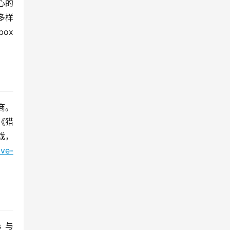
心的
多样
x 
行商。
《猎
戏，
ive-
 与 