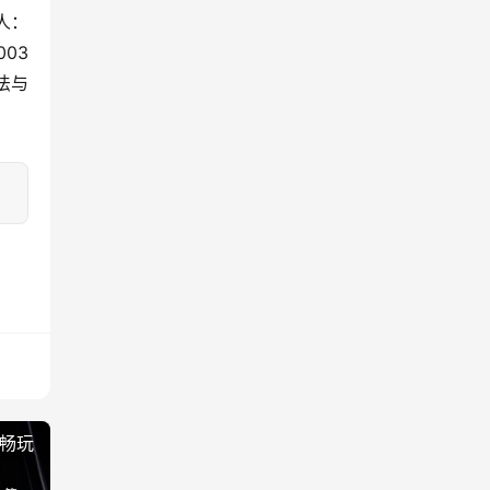
人：
03 
法与
致畅玩