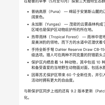
在秘鲁的旱季（5月至10月）探索三大独特生态
普纳高原（Puna） — 绵延于安第斯山
阔景色。
永加斯（Yungas） — 茂密的云雾森林
区域也是保护区动物庇护所的所在地。
热带雨林（Tropical Forest） —
是美洲豹的领地，而下方的水道中还潜伏着
手持全新手弩 Dahler Reserve Dra
级选项。猎人可在两种不同克重的狩猎箭头
保护区内栖息着 14 种动物，其中包括 1
和备受喜爱的当地野生动物面对面，包括水
因蒂苏尤保护区带来 60 个全新任务，并
活动时拥有更大的自由度。
与新保护区同步上线的还有 9.2 版本更新（Pa
化。