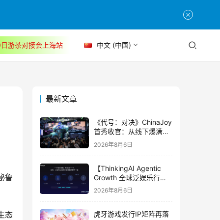
30日游茶对接会上海站
中文 (中国)
最新文章
《代号：对决》ChinaJoy
首秀收官：从线下爆满看
见玩家的真实期待
2026年8月6日
【ThinkingAI Agentic
 秘鲁
Growth 全球泛娱乐行业
峰会】Agent 时代，人到
2026年8月6日
底负责什么
生态
虎牙游戏发行IP矩阵再落