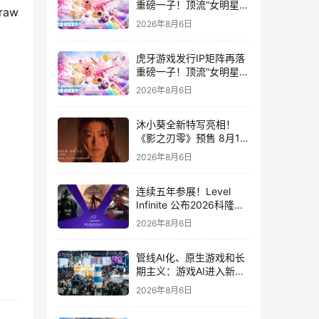
重磅一子！顶流“女明星”
w 
ZANMANG LOOPY 正版
2026年8月6日
3D消除手游《消消奇遇》
惊喜曝光
虎牙游戏发行IP矩阵再落
重磅一子！顶流“女明星”
ZANMANG LOOPY 正版
2026年8月6日
3D消除手游《消消奇遇》
惊喜曝光
沐小葵全新特写亮相！
《影之刃零》预售 8月12
日开启
2026年8月6日
连续五年参展！Level
Infinite 公布2026科隆游
戏展产品阵容
2026年8月6日
管线AI化、原生游戏和长
期主义：游戏AI进入新共
识时代
2026年8月6日