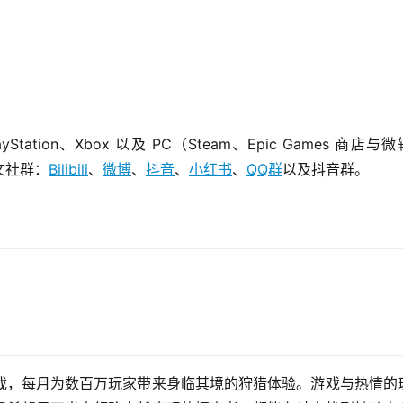
。
ation、Xbox 以及 PC（Steam、Epic Games 商店与
文社群：
Bilibili
、
微博
、
抖音
、
小红书
、
QQ群
以及抖音群。
戏，每月为数百万玩家带来身临其境的狩猎体验。游戏与热情的