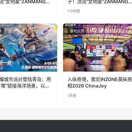
流“女明星”ZANMANG
子！顶流“女明星”ZANMANG
PY 正版3D消除手游《消消
LOOPY 正版3D消除手游《消
7小时前
惊喜曝光
奇遇》惊喜曝光
界
游戏业界
耀城市派对登陆青岛：用
入纵奇境，索尼INZONE英纵亮
一策”链接海洋场景，以双
相2026 ChinaJoy
带动夏日文旅
1天前