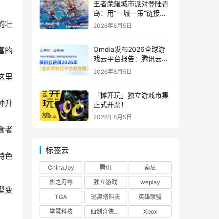
王者荣耀城市派对登陆青
岛：用“一城一策”链接海
洋场景，以双向奔赴带动
的壮
2026年8月5日
夏日文旅
Omdia发布2026全球游
富的
戏云平台报告：腾讯云连
续两年入选“领导者”象限
2026年8月5日
这里
「摊开玩」独立游戏市集
多种升
正式开票！
2026年8月5日
食者
标签云
特色
ChinaJoy
腾讯
索尼
影之刃零
独立游戏
weplay
型变
TGA
逃离塔科夫
英雄联盟
掌慧科技
仙剑奇侠传四
Xbox