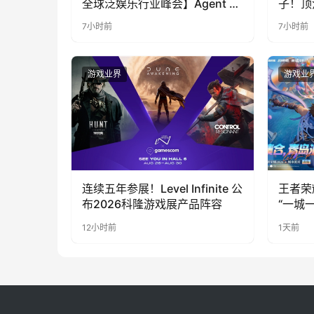
全球泛娱乐行业峰会】Agent 时
子！顶
代，人到底负责什么
LOO
7小时前
7小时前
奇遇》
游戏业界
游戏业
连续五年参展！Level Infinite 公
王者荣
布2026科隆游戏展产品阵容
“一城
向奔赴
12小时前
1天前