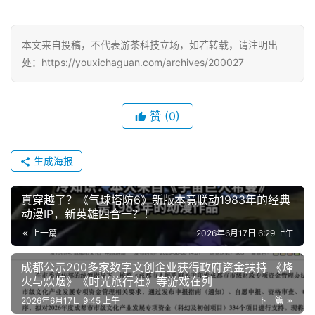
中
本文来自投稿，不代表游茶科技立场，如若转载，请注明出
文
处：https://youxichaguan.com/archives/200027
(
中
国
赞
(0)
)
生成海报
真穿越了？《气球塔防6》新版本竟联动1983年的经典
动漫IP，新英雄四合一？！
上一篇
2026年6月17日 6:29 上午
成都公示200多家数字文创企业获得政府资金扶持 《烽
火与炊烟》《时光旅行社》等游戏在列
2026年6月17日 9:45 上午
下一篇