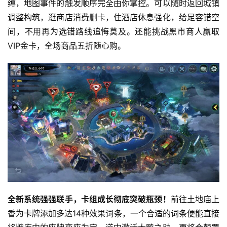
缚，地图事件的触发顺序完全由你掌控。可以随时返回城镇
调整构筑，逛商店消费删卡，住酒店休息强化，给足容错空
游
间，不用再为选错路线追悔莫及。还能挑战黑市商人赢取
戏
VIP金卡，全场商品五折随心购。
业
界
手
机
游
戏
单
机
游
戏
全新系统强强联手，卡组成长彻底突破瓶颈！
前往土地庙上
香为卡牌添加多达14种效果词条，一个合适的词条便能直接
休