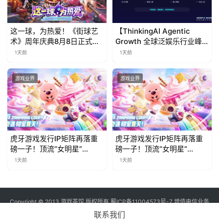
这一球，为热爱！《街球艺
【ThinkingAI Agentic
术》周年庆典8月8日正式上
Growth 全球泛娱乐行业峰
线，多重福利与全新内容同
会】Agent 时代，人到底负
1天前
1天前
步开启
责什么
游戏业界
游戏业界
虎牙游戏发行IP矩阵再落重
虎牙游戏发行IP矩阵再落重
磅一子！顶流“女明星”
磅一子！顶流“女明星”
ZANMANG LOOPY 正版3D
ZANMANG LOOPY 正版3D
1天前
1天前
消除手游《消消奇遇》惊喜
消除手游《消消奇遇》惊喜
曝光
曝光
Copyright © 2013 游戏茶馆 版权所有
蜀ICP备11004573号-7
增值电信业务
经营许可证 川B2-20170060号
联系我们