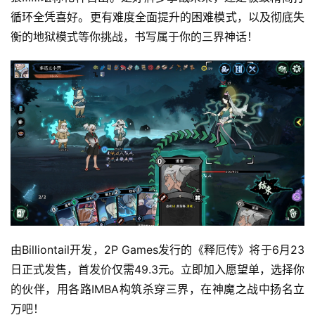
循环全凭喜好。更有难度全面提升的困难模式，以及彻底失
月
衡的地狱模式等你挑战，书写属于你的三界神话！
3
0
日
游
茶
对
接
会
上
由Billiontail开发，2P Games发行的《释厄传》将于6月23
日正式发售，首发价仅需49.3元。立即加入愿望单，选择你
海
的伙伴，用各路IMBA构筑杀穿三界，在神魔之战中扬名立
站
万吧！