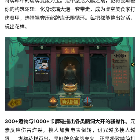
将牌库中的废牌变废为宝。道中激活大鹏之助，更将会颠覆
闲
游
你的构筑逻辑：化身玻璃大炮一套带走，成为虚空美食家打
戏
伤叠甲，选择裸奔压缩牌库无限循环。每把都能整出好活，
玩出花样。
2
0
2
5
第
十
三
届
金
茶
奖
300+遗物与1000+卡牌碰撞出各类脑洞大开的骚操作。
元
素反应伤害炸裂，换人加费电表倒转，诅咒越多揍人越
7
狠……堪称花样百出。是好牌多拿战未来，还是极致精简打