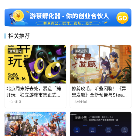
相关推荐
游戏业界
游戏业界
北京周末好去处，暴造「摊
修剪皮毛，听些闲聊！《异
开玩」独立游戏市集正式开
兽发廊》全新预告与Steam
票！
免费试玩公开
19小时前
22小时前
游戏业界
游戏业界