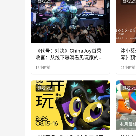
游戏企业
游戏企
《代号：对决》ChinaJoy首秀
沐小葵
收官：从线下爆满看见玩家的真
零》预
实期待
15小时前
21小时前
游戏企业
游戏企