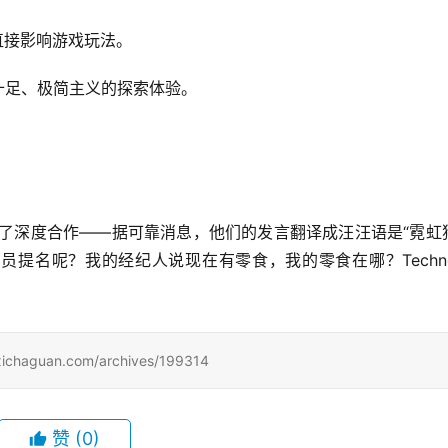
直接影响游戏玩法。
围感十足、极简主义的探索体验。
og进行了深度合作——据可靠消息，他们的发言翻译成汪汪语是“霓虹
员提名呢？我的经纪人说现在有零食，我的零食在哪？Techn
uan.com/archives/199314
赞
(0)