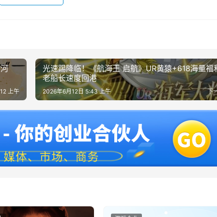
山河
光速踢降临！《航海王 启航》UR黄猿+618海量福
老船长速度回港
:12 上午
2026年6月12日 5:43 上午
下