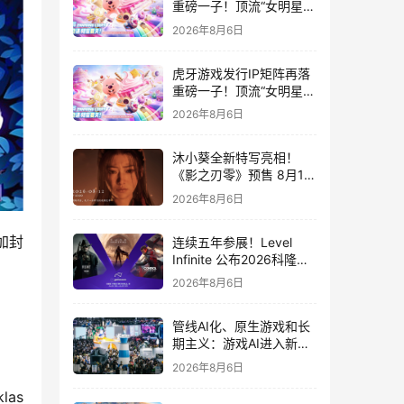
重磅一子！顶流“女明星”
ZANMANG LOOPY 正版
2026年8月6日
3D消除手游《消消奇遇》
惊喜曝光
虎牙游戏发行IP矩阵再落
重磅一子！顶流“女明星”
ZANMANG LOOPY 正版
2026年8月6日
3D消除手游《消消奇遇》
惊喜曝光
沐小葵全新特写亮相！
《影之刃零》预售 8月12
日开启
2026年8月6日
加封
连续五年参展！Level
Infinite 公布2026科隆游
戏展产品阵容
2026年8月6日
管线AI化、原生游戏和长
期主义：游戏AI进入新共
识时代
2026年8月6日
as 