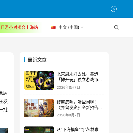
30日游茶对接会上海站
中文 (中国)
最新文章
北京周末好去处，暴造
「摊开玩」独立游戏市集
正式开票！
2026年8月7日
稳居
在发
修剪皮毛，听些闲聊！
《异兽发廊》全新预告与
一批
Steam免费试玩公开
2026年8月7日
从“下海摸鱼”到“丛林求