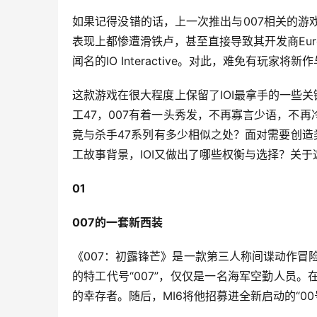
如果记得没错的话，上一次推出与007相关的游戏
表现上都惨遭滑铁卢，甚至直接导致其开发商Eu
闻名的IO Interactive。对此，难免有玩
这款游戏在很大程度上保留了IOI最拿手的一些
工47，007有着一头秀发，不再寡言少语，不
竟与杀手47系列有多少相似之处？面对需要创造
工故事背景，IOI又做出了哪些权衡与选择？关
01
007的一套新西装
《007：初露锋芒》是一款第三人称间谍动作冒
的特工代号“007”，仅仅是一名海军空勤人员
的幸存者。随后，MI6将他招募进全新启动的“0