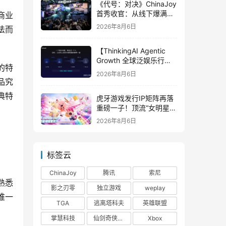
《代号：对决》ChinaJoy
首秀收官：从线下爆满看
商业
见玩家的真实期待
2026年8月6日
法而
【ThinkingAI Agentic
Growth 全球泛娱乐行业
的特
峰会】Agent 时代，人到
2026年8月6日
底负责什么
品究
典特
虎牙游戏发行IP矩阵再落
重磅一子！顶流“女明星”
ZANMANG LOOPY 正版
2026年8月6日
3D消除手游《消消奇遇》
惊喜曝光
标签云
ChinaJoy
腾讯
索尼
熟悉
影之刃零
独立游戏
weplay
唯一
TGA
逃离塔科夫
英雄联盟
掌慧科技
仙剑奇侠传四
Xbox