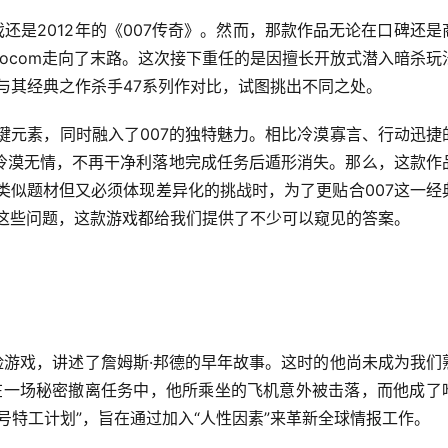
还是2012年的《007传奇》。然而，那款作品无论在口碑还是
rocom走向了末路。这次接下重任的是因擅长开放式潜入暗杀玩
家将新作与其经典之作杀手47系列作对比，试图挑出不同之处。
关键元素，同时融入了007的独特魅力。相比冷漠寡言、行动迅捷
再冷漠无情，不再干净利落地完成任务后遁形消失。那么，这款作
类似题材但又必须体现差异化的挑战时，为了更贴合007这一经
于这些问题，这款游戏都给我们提供了不少可以窥见的答案。
险游戏，讲述了詹姆斯·邦德的早年故事。这时的他尚未成为我们
。在一场秘密撤离任务中，他所乘坐的飞机意外被击落，而他成了
0号特工计划”，旨在通过加入“人性因素”来革新全球情报工作。