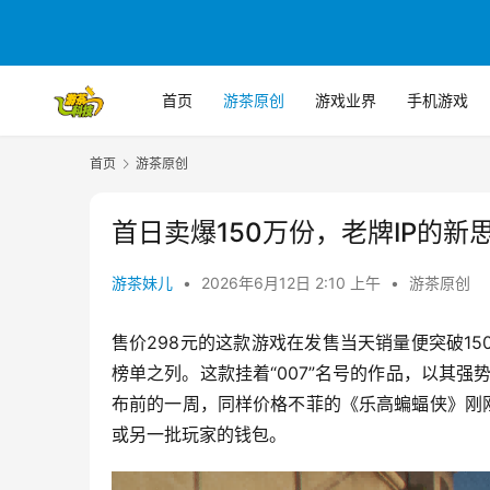
首页
游茶原创
游戏业界
手机游戏
首页
游茶原创
首日卖爆150万份，老牌IP的新
游茶妹儿
•
2026年6月12日 2:10 上午
•
游茶原创
售价298元的这款游戏在发售当天销量便突破1
榜单之列。这款挂着“007”名号的作品，以其强
布前的一周，同样价格不菲的《乐高蝙蝠侠》刚
或另一批玩家的钱包。