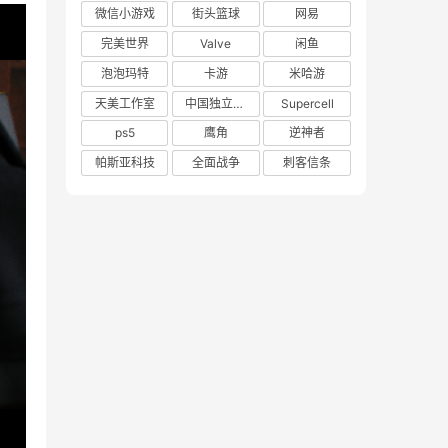
微信小游戏
街头篮球
网易
完美世界
Valve
闲鱼
泡泡玛特
卡游
米哈游
天美工作室
中国独立游戏联盟
Supercell
ps5
鹰角
逆神者
帕斯亚科技
全面战争
刺客信条