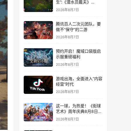
生”:《潜水员戴夫》
DLC《丛林》移动端定档
2026年8月7日
8月14日
腾讯百人二次元团队，要
做不“保守”的二游
2026年8月7日
预约开启！魔域口袋版启
示服重磅福利
2026年8月7日
游戏出海，全面进入“内容
经营”时代
2026年8月7日
这一球，为热爱！《街球
艺术》周年庆典8月8日正
式上线，多重福利与全新
2026年8月7日
内容同步开启