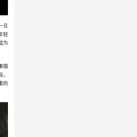
一旦
年轻
成为
事围
段，
重的