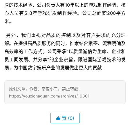
界
厚的技术经验，公司负责人有10年以上的游戏制作经验，核
心人员有5-8年游戏研发制作经验。公司总面积200平方
手
米。
机
游
 另外，我们重视对品质的控制以及对客户要求的充分理
戏
解。在提供高品质服务的同时，推崇结合紧密、流程明确及
高效率的工作方式。公司秉承“以质量诚信为生命、企业和
单
员工同发展、共分享”的企业宗旨，跟进国际游戏技术的发
机
展，为中国数字娱乐产业的发展做出更大的贡献！ 
游
戏
原创文章，作者：茶馆小二，禁止转载：
休
https://youxichaguan.com/archives/19801
闲
游
戏
赞
(0)