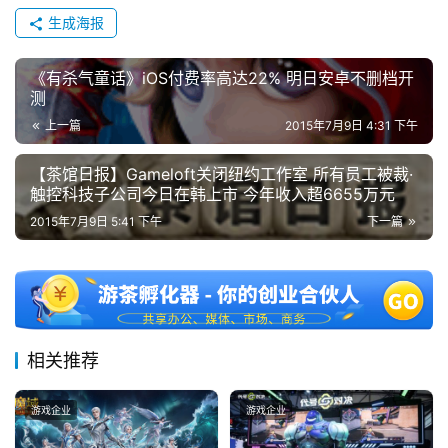
2
生成海报
0
2
5
《有杀气童话》iOS付费率高达22% 明日安卓不删档开
测
第
十
上一篇
2015年7月9日 4:31 下午
三
届
【茶馆日报】Gameloft关闭纽约工作室 所有员工被裁·
触控科技子公司今日在韩上市 今年收入超6655万元
金
茶
2015年7月9日 5:41 下午
下一篇
奖
7
相关推荐
月
3
游戏企业
游戏企业
0