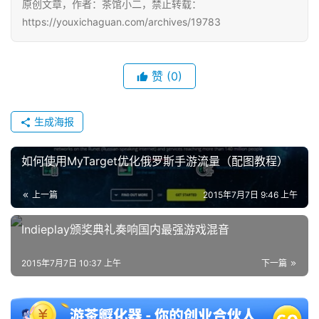
原创文章，作者：茶馆小二，禁止转载：
https://youxichaguan.com/archives/19783
单
机
游
赞
(0)
戏
生成海报
休
闲
游
如何使用MyTarget优化俄罗斯手游流量（配图教程）
戏
上一篇
2015年7月7日 9:46 上午
2
Indieplay颁奖典礼奏响国内最强游戏混音
0
2
2015年7月7日 10:37 上午
下一篇
5
第
十
三