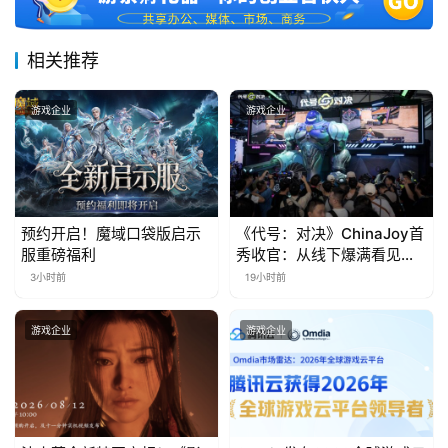
届
金
相关推荐
茶
奖
游戏企业
游戏企业
7
月
预约开启！魔域口袋版启示
《代号：对决》ChinaJoy首
服重磅福利
秀收官：从线下爆满看见玩
3
家的真实期待
3小时前
19小时前
0
日
游戏企业
游戏企业
游
茶
对