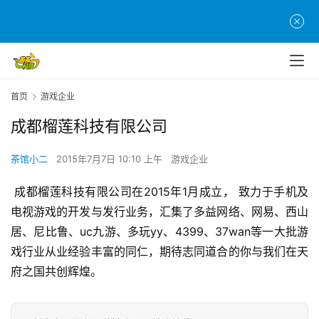
首
页
游
首页
游戏企业
茶
原
成都榴莲科技有限公司
创
茶馆小二
2015年7月7日 10:10 上午
游戏企业
游
戏
 成都榴莲科技有限公司在2015年1月成立， 致力于手机及
业
电视游戏的开发与发行业务，汇集了多益网络、网易、西山
界
居、尼比鲁、uc九游、多玩yy、4399、37wan等一大批游
戏行业从业经验丰富的同仁，期待志同道合的你与我们在天
手
府之国共创辉煌。 
机
游
戏