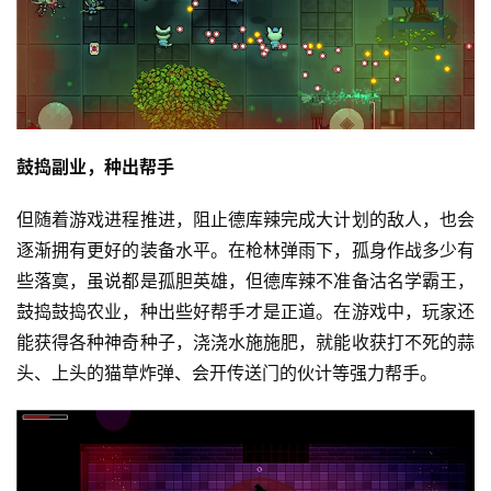
首
页
鼓捣副业，种出帮手
游
茶
但随着游戏进程推进，阻止德库辣完成大计划的敌人，也会
原
逐渐拥有更好的装备水平。在枪林弹雨下，孤身作战多少有
创
些落寞，虽说都是孤胆英雄，但德库辣不准备沽名学霸王，
鼓捣鼓捣农业，种出些好帮手才是正道。在游戏中，玩家还
游
能获得各种神奇种子，浇浇水施施肥，就能收获打不死的蒜
戏
业
头、上头的猫草炸弹、会开传送门的伙计等强力帮手。
界
手
机