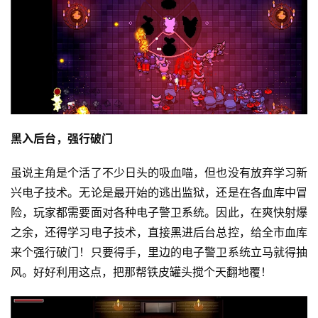
游
戏
单
机
游
戏
黑入后台，强行破门
休
虽说主角是个活了不少日头的吸血喵，但也没有放弃学习新
闲
游
兴电子技术。无论是最开始的逃出监狱，还是在各血库中冒
戏
险，玩家都需要面对各种电子警卫系统。因此，在爽快射爆
之余，还得学习电子技术，直接黑进后台总控，给全市血库
2
来个强行破门！只要得手，里边的电子警卫系统立马就得抽
0
风。好好利用这点，把那帮铁皮罐头搅个天翻地覆！
2
5
第