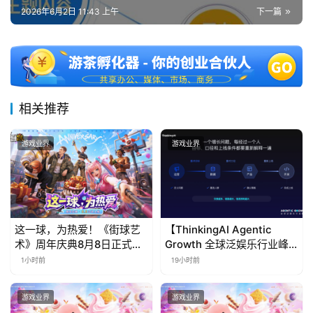
2026年6月2日 11:43 上午
下一篇
相关推荐
游戏业界
游戏业界
这一球，为热爱！《街球艺
【ThinkingAI Agentic
术》周年庆典8月8日正式上
Growth 全球泛娱乐行业峰
线，多重福利与全新内容同
会】Agent 时代，人到底负
1小时前
19小时前
步开启
责什么
游戏业界
游戏业界