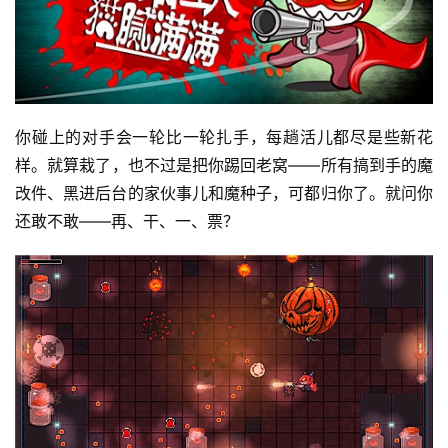
茶
对
接
会
你碰上的对手会一轮比一轮扎手，每趟活儿都尽是些新花
上
样。就算栽了，也不过是把你踢回老窝——所有搞到手的魔
海
改件、黑进后台的家伙事儿和魔种子，可都归你了。就问你
站
还敢不敢——再、干、一、票？
中
文
(
中
国
)