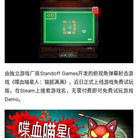
十
三
届
金
茶
奖
7
由独立游戏厂商Standoff Games开发的俯视角弹幕射击游
戏《喋血喵星人：猫腻满满》，近日正式上线游戏免费试玩
月
版。在Steam上搜索游戏名，无需付费即可免费试玩游戏
3
Demo。
0
日
游