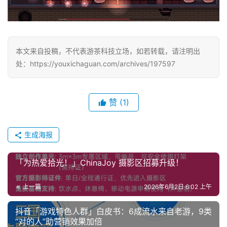
本文来自投稿，不代表游茶科技立场，如若转载，请注明出
处：https://youxichaguan.com/archives/197597
赞
(1)
生成海报
「为热爱拾光！」ChinaJoy 摄影区招募升级！
上一篇
2026年6月2日 6:02 上午
抖音「游戏特色人群」白皮书：6成流水来自老游，9类
“对的人”助营销效果加倍