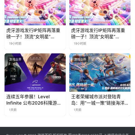
虎牙游戏发行IP矩阵再落重
虎牙游戏发行IP矩阵再落重
磅一子！顶流“女明星”
磅一子！顶流“女明星”
ZANMANG LOOPY 正版3D
ZANMANG LOOPY 正版3D
19小时前
19小时前
消除手游《消消奇遇》惊喜
消除手游《消消奇遇》惊喜
曝光
曝光
游戏业界
游戏业界
连续五年参展！Level
王者荣耀城市派对登陆青
Infinite 公布2026科隆游戏
岛：用“一城一策”链接海洋
展产品阵容
场景，以双向奔赴带动夏日
1天前
1天前
文旅