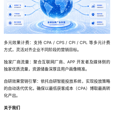
手
机
游
戏
多元效果计费：支持 CPA / CPS / CPI / CPL 等多元计费
单
机
方式，灵活对齐企业不同阶段的营销目标。
游
戏
独家厂商流量：聚合互联网厂商、APP 开发者及媒体侧的
独家优质流量，资源储备深厚且用户画像精准。
休
自研效果营销引擎：依托自研智能投放系统，实现投放策略
闲
游
的自动迭代优化，确保以最低获客成本（CPA）博取最高转
戏
化产出。
关于我们
2