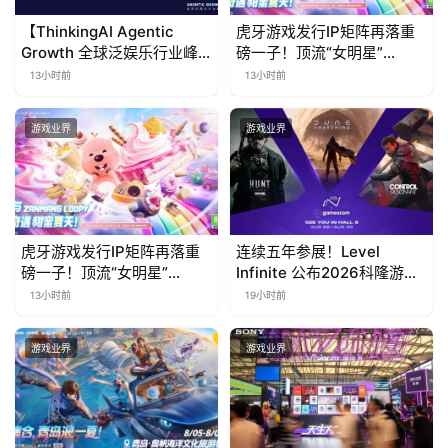
【ThinkingAI Agentic
虎牙游戏发行IP矩阵再落重
Growth 全球泛娱乐行业峰
磅一子！顶流“女明星”
会】Agent 时代，人到底负
ZANMANG LOOPY 正版3D
13小时前
13小时前
责什么
消除手游《消消奇遇》惊喜
曝光
游戏业界
游戏业界
虎牙游戏发行IP矩阵再落重
连续五年参展！Level
磅一子！顶流“女明星”
Infinite 公布2026科隆游戏
ZANMANG LOOPY 正版3D
展产品阵容
13小时前
19小时前
消除手游《消消奇遇》惊喜
曝光
游戏业界
游戏业界