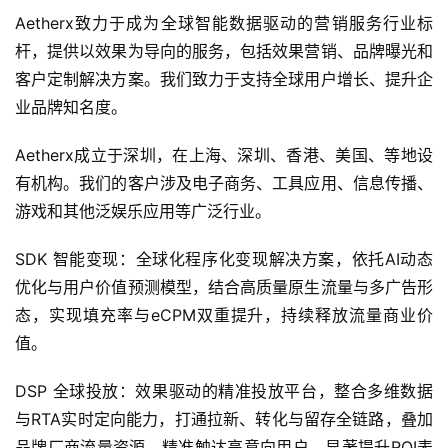
0
Aetherx致力于成为全球智能数据驱动的营销服务行业标
2
5
杆，提供以效果为导向的服务，包括效果营销、品牌曝光和
第
客户定制解决方案。我们致力于支持全球用户增长、提升企
十
业品牌知名度。
三
届
Aetherx成立于深圳，在上海、深圳、香港、美国、等地设
金
有机构。我们的客户涉及电子商务、工具应用、信息传播、
茶
游戏和其他泛娱乐应用等广泛行业。
奖
SDK 智能变现：全球化程序化变现解决方案，依托AI动态
优化与用户价值预测模型，结合高质量原生流量与多广告形
7
态，实现填充率与eCPM双重提升，持续释放流量商业价
值。
月
3
DSP 全球投放：效果驱动的精准投放平台，整合多维数据
0
与RTA实时定向能力，打通拉新、转化与留存全链路，叠加
品牌厂商流量资源，精准触达高意向用户，显著提升ROI表