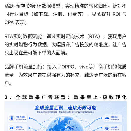
活跃-留存”的闭环数据模型，实现精准的转化归因。针对不
同行业目标（如下载、注册、付费等），显著提升 ROI 与 
CPA 表现。
RTA实时数据赋能：通过实时定向技术（RTA），获取用户
的实时购物行为数据，大幅提升广告投放的精准度，让广告
首
只出现在最可能下单的人面前。
页
品牌手机流量加持：接入了OPPO、vivo等厂商手机的优质
游
流量，为效果广告提供强有力的补充，触达更广泛的潜在客
茶
户。
原
创
3、全球效果广告联盟：效果至上·极致转化
游
戏
业
界