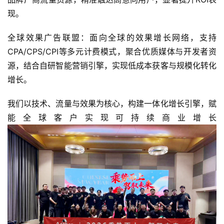
日
现。
游
全球效果广告联盟：面向全球的效果增长网络，支持
茶
CPA/CPS/CPI等多元计费模式，聚合优质媒体与开发者资
对
源，结合自研智能营销引擎，实现低成本获客与规模化转化
接
增长。
会
我们以技术、流量与效果为核心，构建一体化增长引擎，赋
上
能全球客户实现可持续商业增长
海
站
中
文
(
中