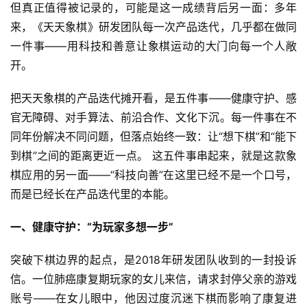
但真正值得被记录的，可能是这一成绩背后另一面：多年
来，《天天象棋》研发团队每一次产品迭代，几乎都在做同
一件事——用科技和善意让象棋运动的大门向每一个人敞
开。
把天天象棋的产品迭代摊开看，是五件事——健康守护、感
官无障碍、对手算法、前沿合作、文化下沉。每一件事在不
同年份解决不同问题，但落点始终一致：让“想下棋”和“能下
到棋”之间的距离更近一点。 这五件事串起来，就是这款象
棋应用的另一面——“科技向善”在这里已经不是一个口号，
而是已经长在产品迭代里的本能。
一、健康守护：“为玩家多想一步”
突破下棋边界的起点，是2018年研发团队收到的一封投诉
信。一位肺癌康复期玩家的女儿来信，请求封停父亲的游戏
账号——在女儿眼中，他因过度沉迷下棋而影响了康复进