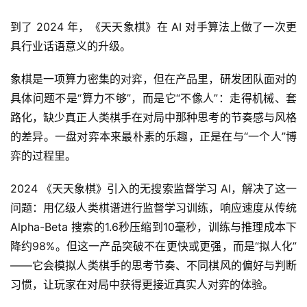
戏
到了 2024 年，《天天象棋》在 AI 对手算法上做了一次更
具行业话语意义的升级。
单
机
象棋是一项算力密集的对弈，但在产品里，研发团队面对的
游
戏
具体问题不是“算力不够”，而是它“不像人”：走得机械、套
路化，缺少真正人类棋手在对局中那种思考的节奏感与风格
休
的差异。一盘对弈本来最朴素的乐趣，正是在与“一个人”博
闲
弈的过程里。
游
戏
2024 《天天象棋》引入的无搜索监督学习 AI，解决了这一
问题：用亿级人类棋谱进行监督学习训练，响应速度从传统 
2
Alpha-Beta 搜索的1.6秒压缩到10毫秒，训练与推理成本下
0
降约98%。但这一产品突破不在更快或更强，而是“拟人化”
2
——它会模拟人类棋手的思考节奏、不同棋风的偏好与判断
5
习惯，让玩家在对局中获得更接近真实人对弈的体验。
第
十