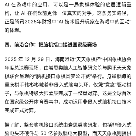
AI 在游戏中的应用，可以是一局象棋体验的底层逻辑重
三
届
构，让 AI 在棋盘前更像一位真实的对手。这条务实路径，
金
正是腾讯2025年财报中“AI 技术提升玩家在游戏中的互动”
茶
的体现。
奖
四、前沿合作：把脑机接口接进国家级赛场
2025 年 12 月 29 日，海南澄迈“天天象棋杯”中国象棋协会
7
年度总决赛现场，由岩思类脑人工智能研究院与腾讯天天象
月
棋联合呈现的“脑机接口象棋圆梦公开赛”举行。身患脑瘫的
3
重庆棋手韩彬彬戴着非侵入式脑电头环，仅凭“意念”驱动棋
子，与象棋特级大师孟辰完成了一整盘对弈。这是全球首次
0
在国家级公开体育赛事中，成功运用非侵入式脑机接口技术
日
完成正式对弈。
游
据了解，整套脑机接口系统由岩思类脑研发，包括非侵入式
茶
脑电头环硬件与 50 亿参数脑电大模型，而天天象棋则提供