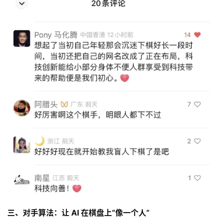
首
页
游
茶
原
创
游
戏
业
界
手
机
游
三、对手算法：让 AI 在棋盘上“像一个人”