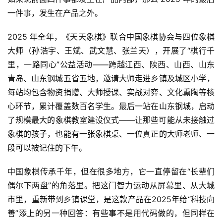
一件事，发生在产品之外。
2025 年全年，《天天象棋》联合中国象棋协会与四位象棋
大师（孙浩宇、王斌、武文慧、张兰天），开展了“棋行千
里，一路同心”公益活动——跨越江西、陕西、山西、山东
青岛、山东钢城五省五地，邀请大师走进乡镇及城区小学，
每站均包含物资捐赠、大师授课、实战对弈、文化熏陶等核
心环节，累计覆盖数百名学生。最后一站在山东钢城，启动
了规模最大的象棋教室建设仪式——让那些可能从未接触过
象棋的孩子，也能有一张象棋桌、一位真正的大师老师、一
段可以被记住的下午。
中国象棋传承千年，但在很多地方，它一直停留在“长辈们
偶尔下两盘”的角落里。把这门智力运动从屏幕里、从大城
市里，重新带到乡镇课堂，是这款产品在2025年给“科技向
善”添上的另一种回答：有些事不是用代码做的，但同样在