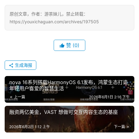
原创文章，作者：游茶妹儿，禁止转载：
https://youxichaguan.com/archives/197505
赞
(0)
生成海报
nova 16系列搭载HarmonyOS 6.1发布，鸿蒙生态打造
年轻用户喜爱的智慧生活
上一篇
2026年6月1日 2:16 下午
融资两亿美金，VAST 想做可交互内容生态的基座
2026年6月2日 1:12 上午
下一篇