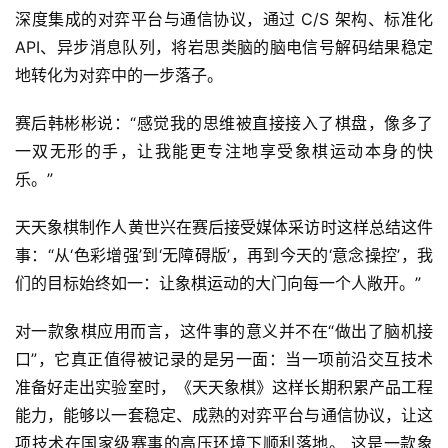
对
深度集成的对弈平台与通信协议，通过 C/S 架构、标准化 
接
API、异步消息队列，将岩思类脑的脑电信号解码结果稳定
地转化为对弈中的一步落子。
会
上
赛后韩彬彬说：“感觉我的思维被直接接入了棋盘，像多了
一双无形的手，让我能更专注地享受象棋运动本身的快
海
乐。”
站
天天象棋制作人黄世兴在赛后接受媒体采访时这样总结这件
事：“从‘色彩增强’到‘无障碍版’，再到今天的‘意念操控’，我
中
们的目标始终如一：让象棋运动的大门向每一个人敞开。”
文
(
对一款象棋应用而言，这件事的意义并不在“做出了脑机接
中
口”，它真正值得被记录的是另一面：当一项前沿交互技术
国
准备好走出实验室时，《天天象棋》这样长期积累产品工程
)
能力，能够以一套稳定、成熟的对弈平台与通信协议，让这
项技术在国家级赛事的高压环境下顺利落地。 这是一款象