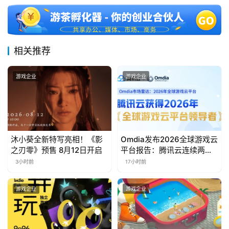
相关推荐
游戏企业
游戏企业
沐小葵全新特写亮相！《影
Omdia发布2026全球游戏云
之刃零》预售 8月12日开启
平台报告：腾讯云连续两年
入选“领导者”象限
3小时前
17小时前
游戏企业
游戏企业