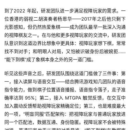
到了2022 年起，研发团队进一步满足视障玩家的需求。一
位香港的弱视二胡演奏者杨恩华——2017年之后他只剩下
光影感知，但仍然热爱象棋——成为团队最早一批深入沟通
的视障棋友之一。在与他和更多视障玩家的交流中，研发团
队意识到这道边界比想象中更具体：视障玩家想下棋，常常
找不到对手；和明眼人对局，又怕被识破身份后被婉拒……
“能下到棋”成了象棋本身之外的另一道门槛。
听见这些声音之后，研发团队围绕这道门槛做了三件事：第
一，接入读屏与语音交互——结合腾讯游戏知几团队的语音
指令能力，做到棋子位置语音播报、语音指令落子，走子准
确率达到 95%；第二，接入 MTGPA 触觉反馈，在交互中
加入震动反馈帮助视障玩家精确定位；第三，也是难度最大
的一项，“明盲同服”匹配架构：把视障玩家与普通玩家放进
同一个匹配池，数据互通、身份隐匿。视障玩家不会被特殊