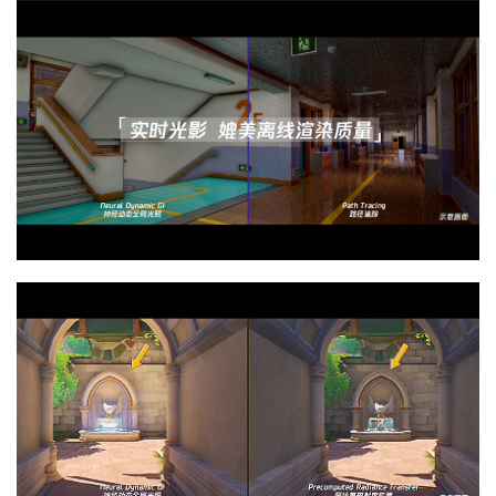
首
页
游
茶
原
创