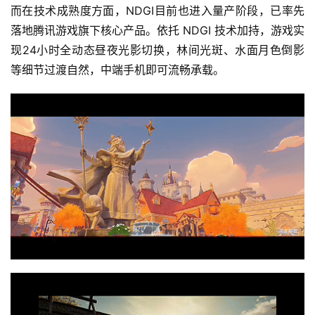
而在技术成熟度方面，NDGI目前也进入量产阶段，已率先
戏
落地腾讯游戏旗下核心产品。依托 NDGI 技术加持，游戏实
现24小时全动态昼夜光影切换，林间光斑、水面月色倒影
2
0
等细节过渡自然，中端手机即可流畅承载。
2
5
第
十
三
届
金
茶
奖
7
月