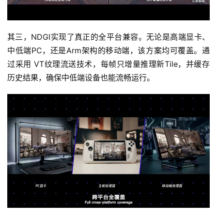
游
戏
业
其三，NDGI实现了真正的全平台兼容。无论是高端显卡、
界
中低端PC，还是Arm架构的移动端，该方案均可覆盖。通
过采用 VT纹理流送技术，每帧只增量推理新Tile，并缓存
手
历史结果，确保中低端设备也能流畅运行。
机
游
戏
单
机
游
戏
休
闲
游