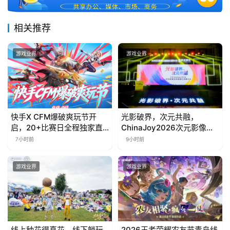
相关推荐
游戏业界
游戏业界
快手X CFM爆破爽玩节开
光影破界，次元共融，
启，20+比赛日全程独家直
ChinaJoy2026次元影像生
播
态标准化发展大会盛大召开
7小时前
9小时前
游戏业界
游戏业界
线上种花得真花，线下躺玩
2026王者荣耀农友节青岛线