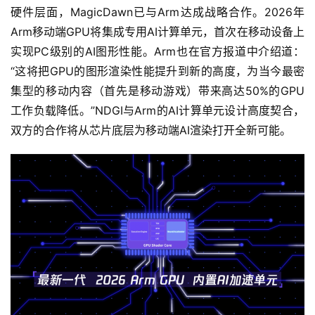
硬件层面，MagicDawn已与Arm达成战略合作。2026年
中
Arm移动端GPU将集成专用AI计算单元，首次在移动设备上
文
(
实现PC级别的AI图形性能。Arm也在官方报道中介绍道：
中
“这将把GPU的图形渲染性能提升到新的高度，为当今最密
国
集型的移动内容（首先是移动游戏）带来高达50%的GPU
)
工作负载降低。”NDGI与Arm的AI计算单元设计高度契合，
双方的合作将从芯片底层为移动端AI渲染打开全新可能。