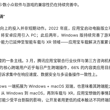
；少数小众软件与游戏的兼容性仍在持续完善中。
淌
”
向上的投入并非短期动作。2022 年底，应用宝启动电脑版立
发布，将安卓应用引入 PC；此后两年，Windows 版持续完善了游
一能力已延伸至智能车载与 XR 领域——应用宝车载解决方案累
整的一条主线。3 月，腾讯应用宝联合行业伙伴与第三方咨询机
% 的核心跨端用户近乎每日产生跨端操作，66% 的内容类应用目
同诉求集中在响应速度、数据安全与多设备操作一致性上。
ws 一端拓展为 Windows + macOS 双端，也意味着其跨端
Windows 到 macOS，再到车载与 XR，应用宝想做的事情
可能少受平台割裂的影响，让开发者用更低的成本触达不同终端