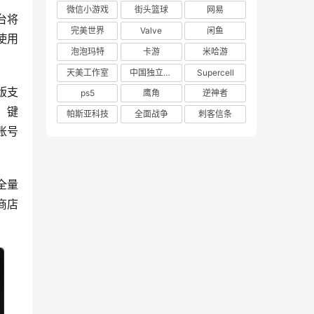
微信小游戏
街头篮球
网易
台将
完美世界
Valve
闲鱼
使用
泡泡玛特
卡游
米哈游
天美工作室
中国独立游戏联盟
Supercell
版支
ps5
鹰角
逆神者
，键
帕斯亚科技
全面战争
刺客信条
账号
全量
商店