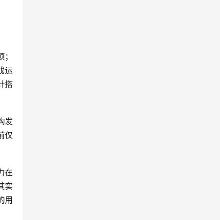
项；
戏运
计搭
构发
前仅
能力在
其实
的用