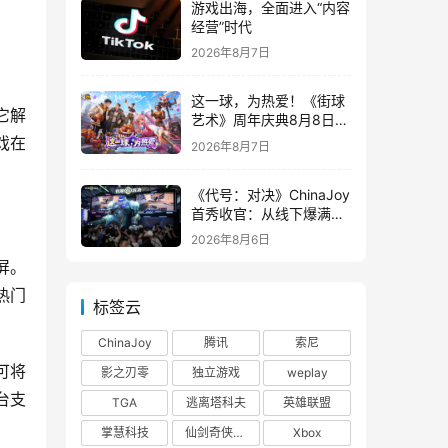
游戏出海，全面进入“内容
经营”时代
2026年8月7日
这一球，为热爱！《街球
它解
艺术》周年庆典8月8日正
式上线，多重福利与全新
在 
2026年8月7日
内容同步开启
《代号：对决》ChinaJoy
首秀收官：从线下爆满看
见玩家的真实期待
2026年8月6日
屏。
热门
标签云
ChinaJoy
腾讯
索尼
可将
影之刃零
独立游戏
weplay
台支
TGA
逃离塔科夫
英雄联盟
掌慧科技
仙剑奇侠传四
Xbox