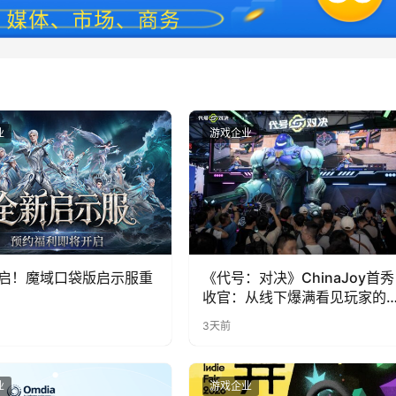
业
游戏企业
启！魔域口袋版启示服重
《代号：对决》ChinaJoy首秀
收官：从线下爆满看见玩家的
实期待
3天前
业
游戏企业