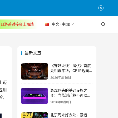
30日游茶对接会上海站
中文 (中国)
最新文章
《穿越火线：潜伏》首度
亮相嘉年华，CF IP迈向
3A叙事新高度
2026年8月9日
局上迈
应用
游戏巨头的基础设施之
变：当监测迁移不再以中
验，
断为代价
2026年8月8日
北京周末好去处，暴造