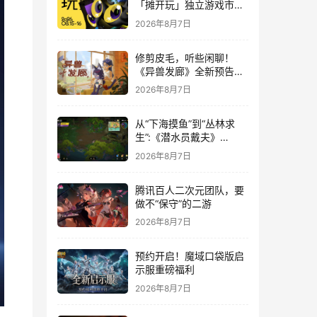
「摊开玩」独立游戏市集
正式开票！
2026年8月7日
修剪皮毛，听些闲聊！
《异兽发廊》全新预告与
Steam免费试玩公开
2026年8月7日
从“下海摸鱼”到“丛林求
生”:《潜水员戴夫》
DLC《丛林》移动端定档
2026年8月7日
8月14日
腾讯百人二次元团队，要
做不“保守”的二游
2026年8月7日
预约开启！魔域口袋版启
示服重磅福利
2026年8月7日