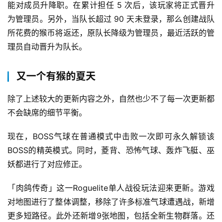
(
能对成员升降职。在累计担任 5 次后，该玩家将正式晋升
中
为管理员。另外，当队长超过 90 天未登录，那么创建战队
国
所花费的猴币将返还，原队长降级为管理员，最近活跃的管
)
理员自动晋升为队长。
又一个有猴的夏天
除了上述较大的更新内容之外，自然也少不了每一次更新都
不会缺席的细节平衡。
现在，BOSS气球在普通模式中击败一次即可永久解锁该
BOSS的精英模式。同时，菱背、恐怖气球、轰炸飞艇、巫
妖都进行了对应修正。
「肉鸽传奇」这一Roguelite单人战役玩法迎来更新。游戏
对地图进行了整体调整，移除了许多标准气球遭遇战，新增
更多短路径。此外还新增9张地图，包括全新生物群落。还