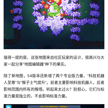
首
页
值得一提的是，这张地图来自社区玩家的设计，很高兴与大
家一起分享“地图编辑器”种下的果实。
游
茶
除了新地图，54版本还新增了两个专业版力量，“科技机器
原
创
人至尊”与“猴子士气提升”。前者主要影响科技机器人，后者
影响范围内所有的猴塔。听起来太过火？别担心，它们与标
游
准力量是独立的，不会影响标准力量。
戏
业