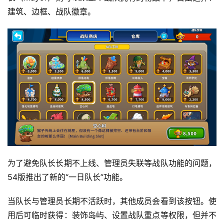
建筑、边框、战队徽章。
日
游
茶
对
接
会
上
海
站
为了避免队长长期不上线、管理员失联等战队功能的问题，
54版推出了新的“一日队长”功能。
中
当队长与管理员长期不活跃时，其他成员会看到该按钮。使
文
用后可临时获得：装饰岛屿、设置战队重点等权限，但并不