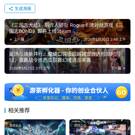
生成海报
《三国志大战》 制作人领衔 Rogue卡牌对战游戏《三
国志BOND》即将上线Steam
上一篇
2026年5月20日 2:46 上午
返场与焕新并行：魔域口袋版超越辅宠自选包限时回
归，童趣战令携西瓜甜趣幻魂清凉来袭
2026年5月21日 2:11 上午
下一篇
相关推荐
游戏企业
游戏企业