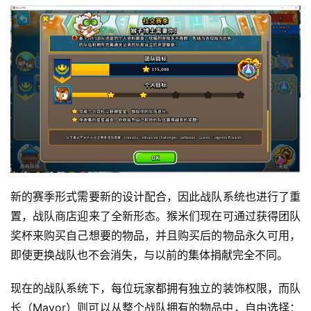
2
0
2
5
第
十
三
届
金
茶
奖
新的赛季形式需要新的设计配合，因此战队系统也进行了重
置，战队商店迎来了全新形态。猴米们现在可通过获得团队
7
奖杯来购买自己想要的物品，并且购买后的物品永久可用，
即使更换战队也不会消失，与以前的集体捐献完全不同。
月
3
现在的战队系统下，每位玩家都拥有独立的装饰权限，而队
长（Mayor）则可以从整个战队拥有的物品中，自由选择：
0