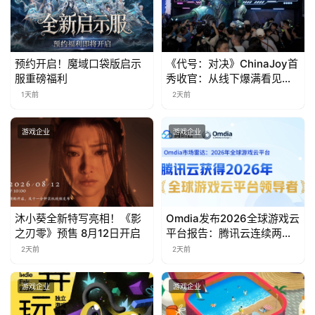
预约开启！魔域口袋版启示
《代号：对决》ChinaJoy首
服重磅福利
秀收官：从线下爆满看见玩
家的真实期待
1天前
2天前
游戏企业
游戏企业
沐小葵全新特写亮相！《影
Omdia发布2026全球游戏云
之刃零》预售 8月12日开启
平台报告：腾讯云连续两年
入选“领导者”象限
2天前
2天前
游戏企业
游戏企业