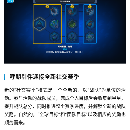
界
手
机
游
戏
单
机
游
呼朋引伴迎接全新社交赛季
戏
新的“社交赛季”模式是一个全新的，以“战队”为单位的活
休
动。参与活动的战队成员，完成个人目标后会收集到星星，
闲
提升战队总分，同时推进整个赛季进度，并解锁全新的战队
游
奖励。自然的，“全球目标”和“团队目标”以及相应的奖励也
戏
顺势而来。