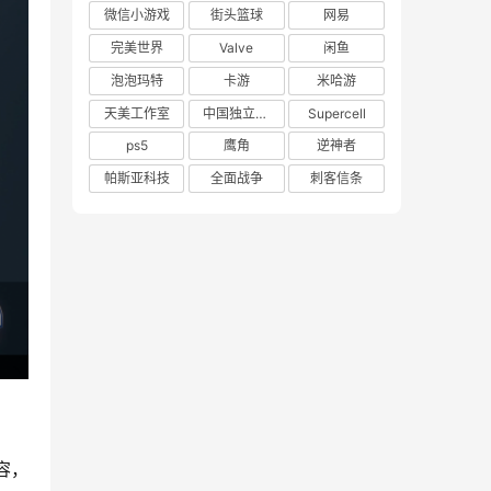
微信小游戏
街头篮球
网易
完美世界
Valve
闲鱼
泡泡玛特
卡游
米哈游
天美工作室
中国独立游戏联盟
Supercell
ps5
鹰角
逆神者
帕斯亚科技
全面战争
刺客信条
容，