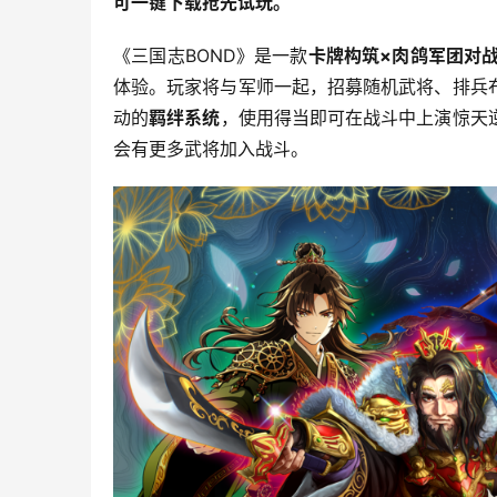
可一键下载抢先试玩。
《三国志BOND》是一款
卡牌构筑×肉鸽军团对
体验。玩家将与军师一起，招募随机武将、排兵
动的
羁绊系统
，使用得当即可在战斗中上演惊天
会有更多武将加入战斗。