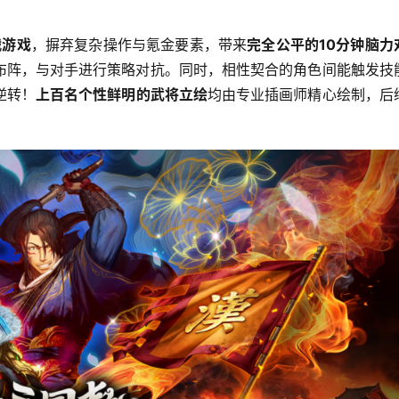
战游戏
，摒弃复杂操作与氪金要素，带来
完全公平的10分钟脑力
布阵，与对手进行策略对抗。同时，相性契合的角色间能触发技
逆转！
上百名个性鲜明的武将立绘
均由专业插画师精心绘制，后