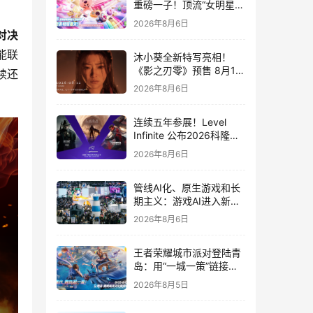
重磅一子！顶流“女明星”
ZANMANG LOOPY 正版
2026年8月6日
3D消除手游《消消奇遇》
对决
惊喜曝光
能联
沐小葵全新特写亮相！
《影之刃零》预售 8月12
续还
日开启
2026年8月6日
连续五年参展！Level
Infinite 公布2026科隆游
戏展产品阵容
2026年8月6日
管线AI化、原生游戏和长
期主义：游戏AI进入新共
识时代
2026年8月6日
王者荣耀城市派对登陆青
岛：用“一城一策”链接海
洋场景，以双向奔赴带动
2026年8月5日
夏日文旅