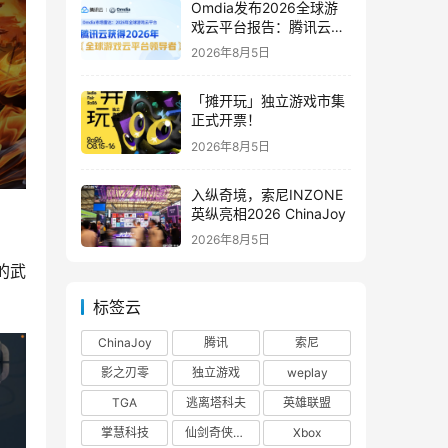
Omdia发布2026全球游
戏云平台报告：腾讯云连
续两年入选“领导者”象限
2026年8月5日
「摊开玩」独立游戏市集
正式开票！
2026年8月5日
入纵奇境，索尼INZONE
英纵亮相2026 ChinaJoy
2026年8月5日
的武
标签云
ChinaJoy
腾讯
索尼
影之刃零
独立游戏
weplay
TGA
逃离塔科夫
英雄联盟
掌慧科技
仙剑奇侠传四
Xbox