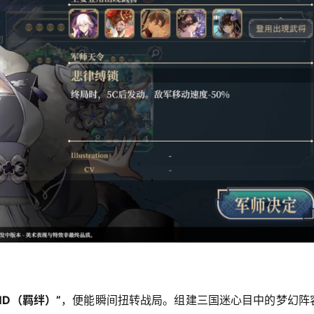
ND（羁绊）”
，便能瞬间扭转战局。组建三国迷心目中的梦幻阵