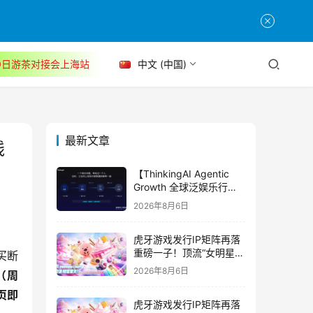
30日游茶对接会上海站
中文 (中国)
最新文章
线
【ThinkingAI Agentic
Growth 全球泛娱乐行业
峰会】Agent 时代，人到
2026年8月6日
底负责什么
虎牙游戏发行IP矩阵再落
重磅一子！顶流“女明星”
买断
ZANMANG LOOPY 正版
2026年8月6日
（周
3D消除手游《消消奇遇》
惊喜曝光
页即
虎牙游戏发行IP矩阵再落