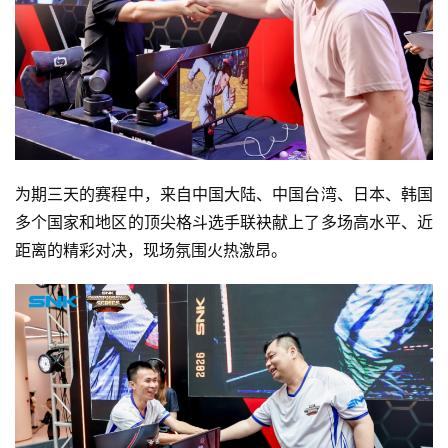
2
5
第
十
三
届
金
茶
为期三天的赛程中，来自中国大陆、中国台湾、日本、韩国
奖
多个国家和地区的顶尖格斗选手联袂献上了多场高水平、近
距离的精彩对决，现场氛围火热激昂。
7
月
3
0
日