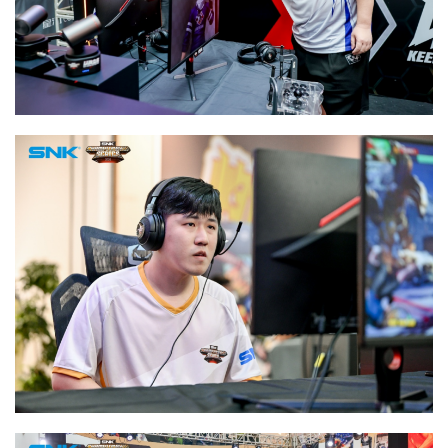
游
茶
对
接
会
上
海
站
中
文
(
中