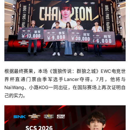
根据最终赛果，本场《饿狼传说：群狼之城》EWC电竞世
界杯直通门票由季军选手Lancer夺得。7月，他将与
NaiWang、小路KOG一同出征，在国际赛场上再次证明自
己的实力。