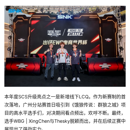
首
页
游
茶
原
创
本年度SCS升级亮点之一是新增线下LCQ。作为新赛制的首
游
次落地，广州分站赛首日吸引到《饿狼传说：群狼之城》项
戏
目的高水平选手们，对决期间看点频出，欢呼不断。最终，
业
选手WBG | XingChen与Thesky脱颖而出，并在后续正赛中
界
展现出了强劲实力。