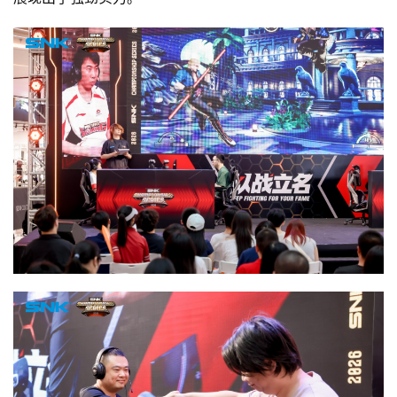
手
机
游
戏
单
机
游
戏
休
闲
游
戏
2
0