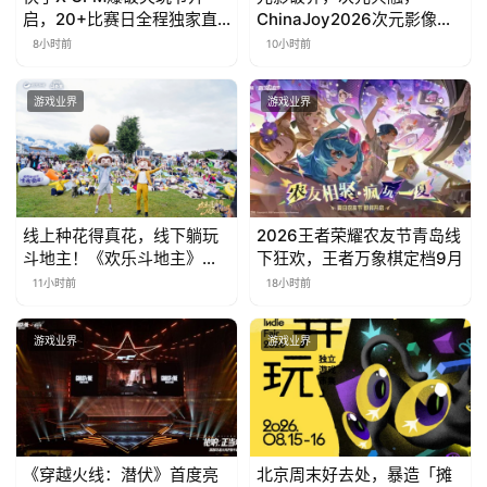
启，20+比赛日全程独家直
ChinaJoy2026次元影像生
播
态标准化发展大会盛大召开
8小时前
10小时前
游戏业界
游戏业界
线上种花得真花，线下躺玩
2026王者荣耀农友节青岛线
斗地主！《欢乐斗地主》欢
下狂欢，王者万象棋定档9月
乐中国行·云南站精彩盘点
11小时前
18小时前
游戏业界
游戏业界
《穿越火线：潜伏》首度亮
北京周末好去处，暴造「摊