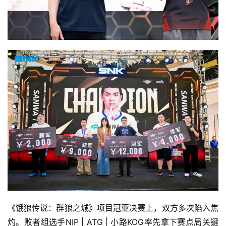
《饿狼传说：群狼之城》项目冠亚决赛上，双方多次陷入焦
灼。败者组选手NIP | ATG | 小路KOG率先拿下赛点局关键