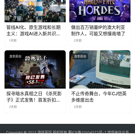
管线AI化、原生游戏和长期
做出百万销量IP的澳大利亚
主义：游戏AI进入新共识时
制作人，可能又想撞南墙了
代
1天前
2天前
游茶原创
游茶原创
探寻暗水真相之日 《杀死影
不止传奇舞台，今年CJ恺英
子》正式发售！首发折扣限
多维度出击
时开启中
2天前
2天前
Copyright © 2013 游戏茶馆 版权所有
蜀ICP备11004573号-7
增值电信业务