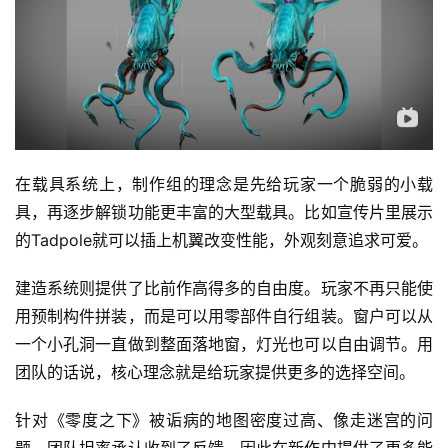
对
接
会
上
海
在载具系统上，制作组的理念是先给玩家一个脆弱的小载
具，再逐步解锁功能更丰富的大型载具。比如宣传片里展示
站
的Tadpole就可以插上机翼改变性能，外观刻意追求可爱。
建造系统则提供了比前作高得多的自由度。玩家不再只能使
中
用预制构件拼装，而是可以用零部件自行组装。窗户可以从
文
(
一个小孔洞一直做到整面落地窗，灯光也可以自由调节。用
中
团队的话说，核心理念就是给玩家提供更多的选择空间。
国
)
针对《零度之下》被诟病的地图密度过高、像走迷宫的问
题，团队坦率承认收到了反馈。因此在新作中提供了更多能