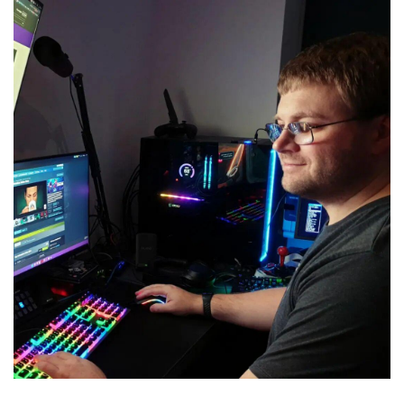
游
戏
单
机
游
戏
休
闲
游
戏
2
0
2
5
第