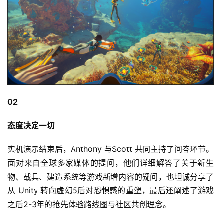
首
页
游
茶
原
02
创
态度决定一切
游
实机演示结束后，Anthony 与Scott 共同主持了问答环节。
戏
面对来自全球多家媒体的提问，他们详细解答了关于新生
业
界
物、载具、建造系统等游戏新增内容的疑问，也坦诚分享了
从 Unity 转向虚幻5后对恐惧感的重塑，最后还阐述了游戏
手
之后2-3年的抢先体验路线图与社区共创理念。
机