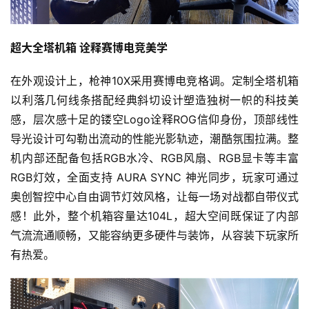
7
超大全塔机箱 诠释赛博电竞美学
月
3
在外观设计上，枪神10X采用赛博电竞格调。定制全塔机箱
以利落几何线条搭配经典斜切设计塑造独树一帜的科技美
0
感，层次感十足的镂空Logo诠释ROG信仰身份，顶部线性
日
导光设计可勾勒出流动的性能光影轨迹，潮酷氛围拉满。整
游
机内部还配备包括RGB水冷、RGB风扇、RGB显卡等丰富
茶
RGB灯效，全面支持 AURA SYNC 神光同步，玩家可通过
奥创智控中心自由调节灯效风格，让每一场对战都自带仪式
对
感！此外，整个机箱容量达104L，超大空间既保证了内部
接
气流流通顺畅，又能容纳更多硬件与装饰，从容装下玩家所
会
有热爱。
上
海