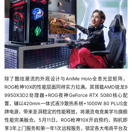
站
中
文
(
中
国
)
除了酷炫潮流的外观设计与AniMe Holo全息光显矩阵，
ROG枪神10X的性能层面同样实力拉满。其搭载AMD锐龙9 
9950X3D2处理器+ROG夜神GeForce RTX 5080核心配
置，辅以420mm一体式液冷散热系统+1000W 80 PLUS金
牌电源，带来澎湃稳定的性能释放，将潮流电竞美学与旗舰
性能完美融合。5月11日，ROG枪神10X开启预约，购机即
享3年上门服务和第一年1次远程服务，锁定各大电商平台及