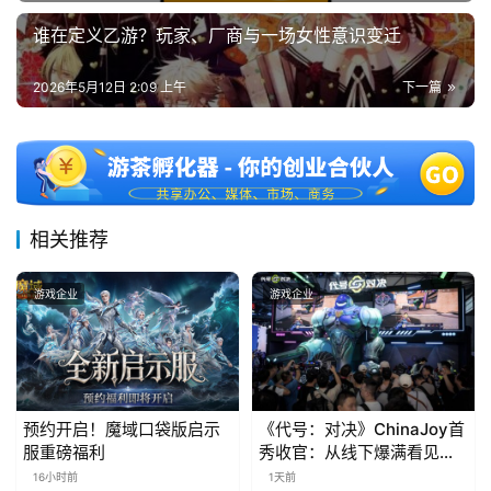
谁在定义乙游？玩家、厂商与一场女性意识变迁
2026年5月12日 2:09 上午
下一篇
相关推荐
游戏企业
游戏企业
预约开启！魔域口袋版启示
《代号：对决》ChinaJoy首
服重磅福利
秀收官：从线下爆满看见玩
家的真实期待
16小时前
1天前