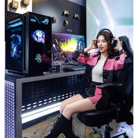
休
闲
游
戏
2
0
2
5
第
十
三
届
金
茶
奖