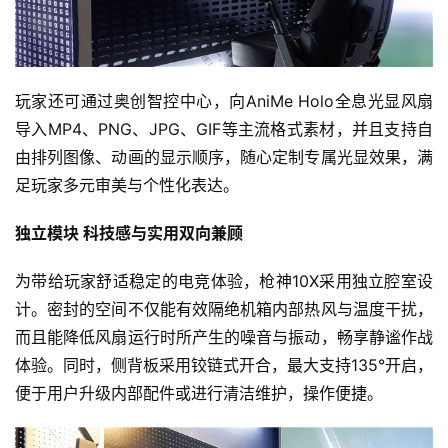
原
创
游
玩家还可通过奥创智控中心，向AniMe Holo全息光显风扇
戏
导入MP4、PNG、JPG、GIF等主流格式素材，并且支持自
业
由排列图像、动画的显示顺序，随心定制专属光显效果，满
界
足玩家多元审美与个性化表达。
手
独立模块 科技感与实用双向兼顾
机
游
为带给玩家舒适稳定的电竞体验，枪神10X采用独立腔室设
戏
计。密封的空间不仅能有效隔绝机箱内部热风与温度干扰，
而且能降低风扇运行时所产生的噪音与振动，畅享静谧作战
单
体验。同时，侧背板采用铰链式开合，最大支持135°开启，
机
便于用户升级内部配件或进行清洁维护，操作便捷。
游
戏