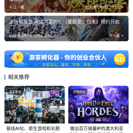
上一篇
2026年5月7日 2:21 上午
正版星辰变 再续鸿蒙约！《星辰变：归来》预约开启
2026年5月7日 10:04 上午
下一篇
相关推荐
游茶原创
游茶原创
管线AI化、原生游戏和长期
做出百万销量IP的澳大利亚