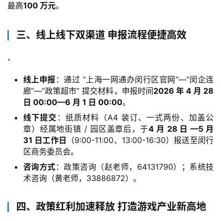
最高
100 万元
。
7
三、线上线下双渠道 申报流程便捷高效
月
、
3
线上申报
：通过 “上海一网通办闵行区官网”—”闵企连
0
廊”—”政策超市” 提交材料，申报时间
2026 年 4 月 28
日
日 00:00—6 月 1 日 00:00
。
线下提交
：纸质材料（A4 装订、一式两份、加盖公
游
章）经属地街镇 / 园区盖章后，于
4 月 28 日 —5 月
茶
31 日工作日
（9:00-11:00、13:00-16:30）报送至闵行
区商务委员会。
对
咨询方式
：政策咨询（赵老师，64131790）；系统技
接
术咨询（黄老师，33886872）。
会
四、政策红利加速释放 打造游戏产业新高地
上