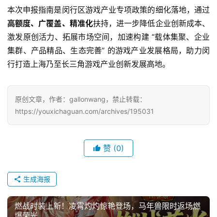
海
本次申报指南是闵行区游戏产业专项政策的细化落地，通过
站
高额度、广覆盖、精准化
扶持，进一步降低企业创新成本、
激发原创活力、拓展市场空间，加速构建 “载体集聚、企业
集群、产品精品、生态完善” 的游戏产业发展格局，助力闵
中
行打造上海乃至长三角游戏产业创新发展高地。
文
(
中
原创文章，作者：gallonwang，禁止转载：
国
https://youxichaguan.com/archives/195031
)
赞
(0)
生成海报
燃战时装上新！凌霄灼灼惊艳登场，马年兽限时返场燃
爆荣光