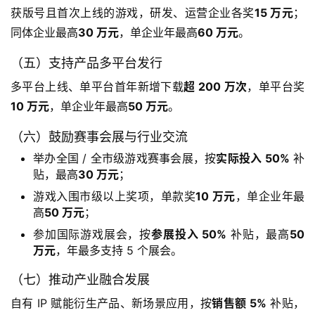
获版号且首次上线的游戏，研发、运营企业各奖
15 万元
；
同体企业最高
30 万元
，单企业年最高
60 万元
。
休
闲
（五）支持产品多平台发行
游
戏
多平台上线、单平台首年新增下载
超 200 万次
，单平台奖
10 万元
，单企业年最高
50 万元
。
2
（六）鼓励赛事会展与行业交流
0
2
举办全国 / 全市级游戏赛事会展，按
实际投入 50%
补
贴，最高
30 万元
；
5
第
游戏入围市级以上奖项，单款奖
10 万元
，单企业年最
十
高
50 万元
；
三
参加国际游戏展会，按
参展投入 50%
补贴，最高
50
届
万元
，年最多支持 5 个展会。
金
茶
（七）推动产业融合发展
奖
自有 IP 赋能衍生产品、新场景应用，按
销售额 5%
 补贴，