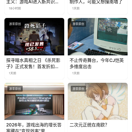
主义：游戏AI进入新共识时
制作人，可能又想撞南墙了
代
18小时前
1天前
游茶原创
游茶原创
探寻暗水真相之日 《杀死影
不止传奇舞台，今年CJ恺英
子》正式发售！首发折扣限
多维度出击
时开启中
1天前
1天前
游茶原创
游茶原创
2026年，游戏出海的增长答
二次元正统在南欧？
案藏在”变现效率”里