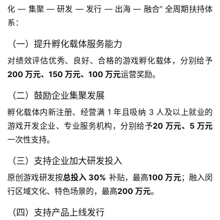
茶
化 — 集聚 — 研发 — 发行 — 出海 — 融合” 全周期扶持体
原
系：
创
（一）提升孵化载体服务能力
游
对绩效评估优秀、良好、合格的游戏孵化载体，分别给予
戏
200 万元、150 万元、100 万元
运营奖励。
业
界
（二）鼓励企业集聚发展
孵化载体内新注册、经营满 1 年且吸纳 3 人及以上就业的
手
游戏开发企业、专业服务机构，分别给予
20 万元、5 万元
机
一次性支持。
游
戏
（三）支持企业加大研发投入
原创游戏研发按
总投入 30%
 补贴，最高
100 万元
；融入闵
单
行区域文化、特色场景的，最高
200 万元
。
机
游
（四）支持产品上线发行
戏