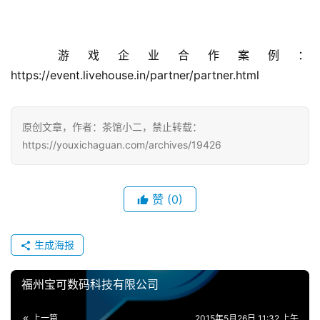
手
机
游
游戏企业合作案例：
戏
https://event.livehouse.in/partner/partner.html
单
机
原创文章，作者：茶馆小二，禁止转载：
游
https://youxichaguan.com/archives/19426
戏
休
赞
(0)
闲
游
戏
生成海报
2
福州宝可数码科技有限公司
0
2
上一篇
2015年5月26日 11:32 上午