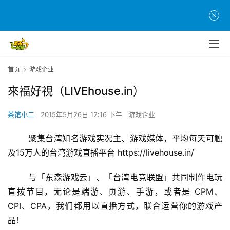
首
首页
游戏企业
页
來福好視（LIVEhouse.in）
游
茶
茶馆小二
2015年5月26日 12:16 下午
游戏企业
原
聚集台湾知名游戏实况主、游戏媒体，平均每天可触
创
及15万人的台湾游戏直播平台 
https://livehouse.in/
游
	与「东森游戏云」、「台湾电竞联盟」共同制作电玩
戏
直拨节目，无论是端游、页游、手游，或者是 
CPM、
业
界
CPI、CPA
，我们都用以直播方式，联合运营你的游戏产
品！