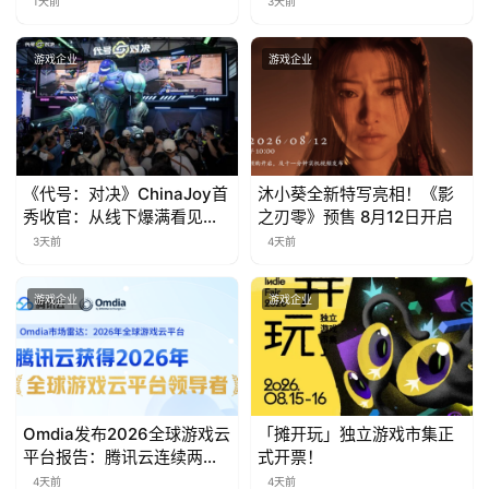
游
1天前
3天前
茶
游戏企业
游戏企业
对
接
会
《代号：对决》ChinaJoy首
沐小葵全新特写亮相！《影
上
秀收官：从线下爆满看见玩
之刃零》预售 8月12日开启
海
家的真实期待
3天前
4天前
站
游戏企业
游戏企业
中
文
(
Omdia发布2026全球游戏云
「摊开玩」独立游戏市集正
中
平台报告：腾讯云连续两年
式开票！
国
入选“领导者”象限
4天前
4天前