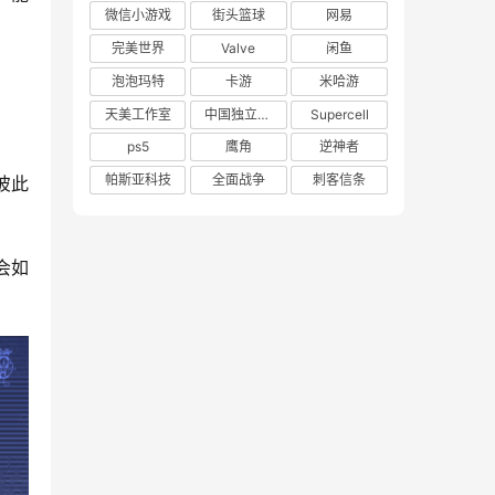
微信小游戏
街头篮球
网易
完美世界
Valve
闲鱼
泡泡玛特
卡游
米哈游
天美工作室
中国独立游戏联盟
Supercell
ps5
鹰角
逆神者
帕斯亚科技
全面战争
刺客信条
彼此
会如