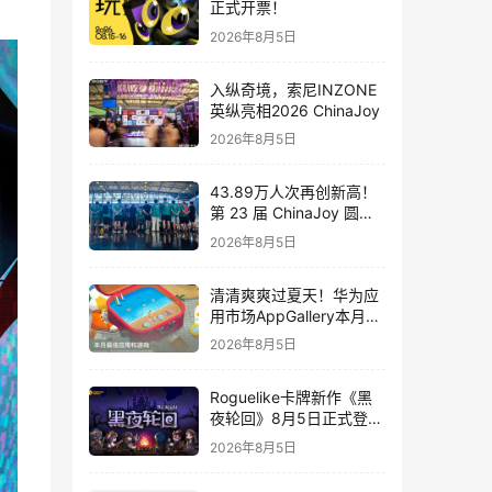
正式开票！
2026年8月5日
入纵奇境，索尼INZONE
英纵亮相2026 ChinaJoy
2026年8月5日
43.89万人次再创新高！
第 23 届 ChinaJoy 圆满
落幕：感谢有你，共赴这
2026年8月5日
场“与 AI 同游”的盛夏之约
清清爽爽过夏天！华为应
用市场AppGallery本月最
佳上新，款款提升幸福感
2026年8月5日
Roguelike卡牌新作《黑
夜轮回》8月5日正式登陆
Steam，首发9折优惠开
2026年8月5日
启