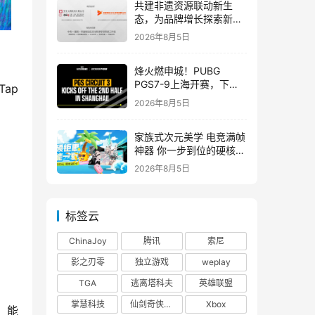
共建非遗资源联动新生
态，为品牌增长探索新路
径
2026年8月5日
烽火燃申城！PUBG
PGS7-9上海开赛，下半
p 
赛季正式打响！
2026年8月5日
家族式次元美学 电竞满帧
神器 你一步到位的硬核之
选
2026年8月5日
标签云
ChinaJoy
腾讯
索尼
影之刃零
独立游戏
weplay
TGA
逃离塔科夫
英雄联盟
掌慧科技
仙剑奇侠传四
Xbox
，能