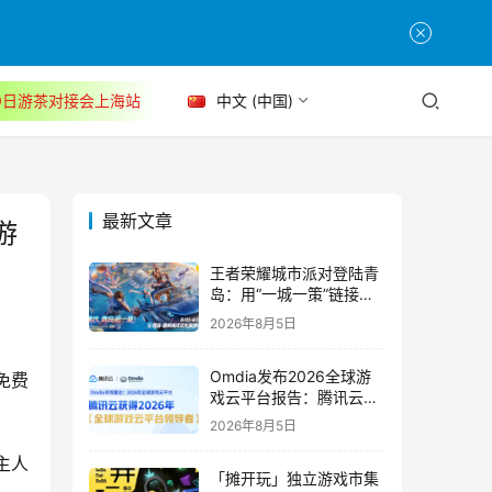
30日游茶对接会上海站
中文 (中国)
最新文章
游
王者荣耀城市派对登陆青
岛：用“一城一策”链接海
洋场景，以双向奔赴带动
2026年8月5日
夏日文旅
Omdia发布2026全球游
免费
戏云平台报告：腾讯云连
续两年入选“领导者”象限
2026年8月5日
主人
「摊开玩」独立游戏市集