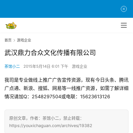
首
页
游
茶
原
首页
游戏企业
创
武汉鼎力合众文化传播有限公司
游
茶馆小二
2015年5月14日 6:01 下午
游戏企业
戏
业
我司是专业做线上推广广告宣传资源，现有今日头条、腾讯
界
广点通、新浪、搜狐、网易等一线推广资源，如需了解详细
情况请加Q：2548297504或电联：15623613126
手
机
游
原创文章，作者：茶馆小二，禁止转载：
戏
https://youxichaguan.com/archives/19382