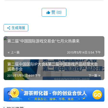
单
机
赞
(0)
游
戏
生成海报
休
第二届“中国国际游戏交易会”七月火热袭来
闲
游
戏
上一篇
2015年5月14日 5:54 下午
第二届中国国际IP大会&第二届中国游戏产品经理大会
2
诚邀参会
0
2015年5月14日 6:01 下午
下一篇
2
5
第
十
三
届