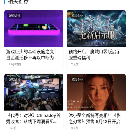
相关推荐
金
茶
游戏企业
游戏企业
奖
7
游戏巨头的基础设施之变：
预约开启！魔域口袋版启示
月
当监测迁移不再以中断为代
服重磅福利
价
22小时前
2天前
3
0
游戏企业
游戏企业
日
游
茶
《代号：对决》ChinaJoy首
沐小葵全新特写亮相！《影
对
秀收官：从线下爆满看见玩
之刃零》预售 8月12日开启
家的真实期待
3天前
3天前
接