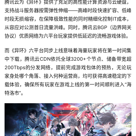
原
腾讯云为《异环》提供了充足的高性能计算资源与云硬盘，
创
支持战斗服务器按需弹性伸缩——高峰时段快速扩容、低峰
时段无损缩容，在保障极致性能的同时精细化控制IT成本，
游
从容应对公测首日流量洪峰。同时，腾讯云BGP（边界网关
戏
协议）优质网络为六平台玩家提供低延迟的流畅游戏体验。
业
界
而《异环》六平台同步上线意味着海量玩家将在第一时间集
中下载，腾讯云CDN依托全球3200+个节点、储备带宽超
手
200Tbps的分发网络，提前完成游戏包体的预热，无论玩
机
家身处哪个角落、接入何种运营商，均可获得高速稳定的下
游
载体验，确保所有玩家在游戏上线的第一时间顺利进入“海
戏
特洛市”。
单
机
游
戏