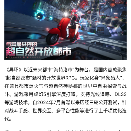
《异环》以近未来都市“海特洛市”为舞台，是国内首款聚焦
“超自然都市”题材的开放世界RPG。玩家化身“异象猎人”，
在兼具都市烟火气与超自然神秘感的世界中自由探索与战
斗。游戏采用虚幻5引擎深度打造，支持光线追踪、DLSS
首
页
等游戏技术，自2024年7月首曝以来历经三轮公开测试，针
对战斗手感、世界交互、多平台性能等进行了上千项优化迭
游
代。
茶