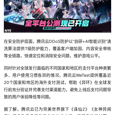
休
闲
游
戏
2
在安全防护层面，腾讯云DDoS防护以“自研+AI智能识别”清
0
洗算法提供T级防护能力，覆盖客户端加固、内容安全审核
2
5
等全链路，快速定位和消除安全问题，维护游戏公平。
第
十
同时针对全球发行面临的不同国家和地区的支付平台种类繁
三
多、用户使用习惯各异的情况，腾讯云WeTest提供覆盖近
届
20个国家和地区的海外支付测试，帮助《异环》在全球发
金
行前充分验证并完善支付渠道能力，避免上线后支付问题导
茶
致的用户体验降低等问题。
奖
据了解，腾讯云已为完美世界旗下《诛仙2》《女神异闻