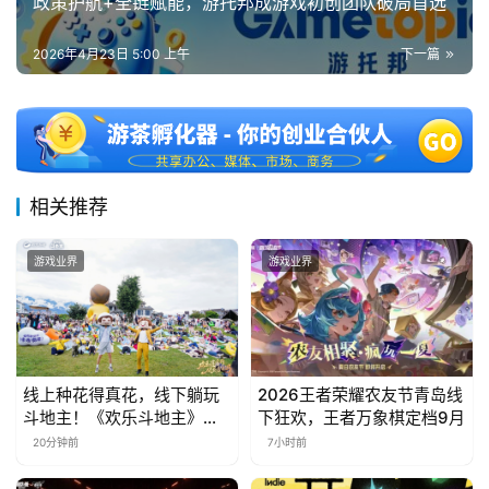
政策护航+全链赋能，游托邦成游戏初创团队破局首选
站
2026年4月23日 5:00 上午
下一篇
中
文
(
中
国
相关推荐
)
游戏业界
游戏业界
线上种花得真花，线下躺玩
2026王者荣耀农友节青岛线
斗地主！《欢乐斗地主》欢
下狂欢，王者万象棋定档9月
乐中国行·云南站精彩盘点
20分钟前
7小时前