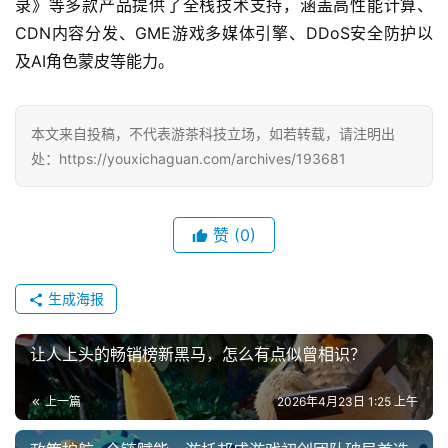
录》等多款产品提供了全栈技术支持，涵盖高性能计算、
7
CDN内容分发、GME游戏多媒体引擎、DDoS安全防护以
及AI角色蒙皮等能力。
月
3
0
本文来自投稿，不代表游茶科技立场，如若转载，请注明出
处：https://youxichaguan.com/archives/193681
日
游
赞
(0)
茶
对
生成海报
接
会
让人上头的畅销榜新黑马，怎么有点似曾相识？
上
上一篇
2026年4月23日 1:25 上午
海