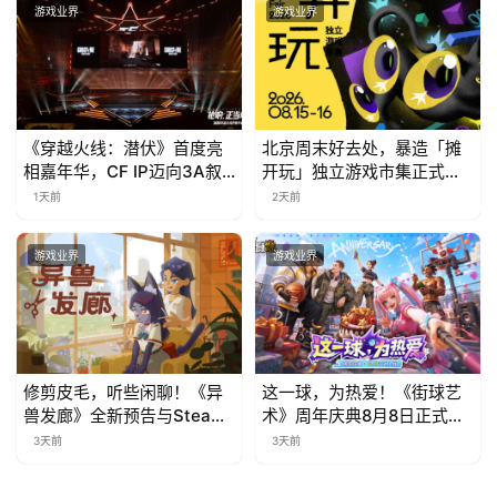
游戏业界
游戏业界
《穿越火线：潜伏》首度亮
北京周末好去处，暴造「摊
相嘉年华，CF IP迈向3A叙
开玩」独立游戏市集正式开
事新高度
票！
1天前
2天前
游戏业界
游戏业界
修剪皮毛，听些闲聊！《异
这一球，为热爱！《街球艺
兽发廊》全新预告与Steam
术》周年庆典8月8日正式上
免费试玩公开
线，多重福利与全新内容同
3天前
3天前
步开启