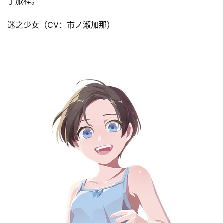
了旅程。
迷之少女（CV：市ノ瀬加那）