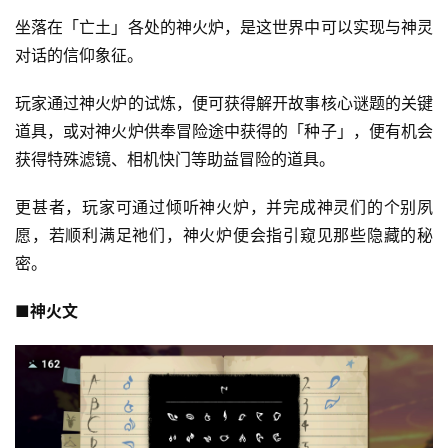
对
坐落在「亡土」各处的神火炉，是这世界中可以实现与神灵
接
对话的信仰象征。
会
玩家通过神火炉的试炼，便可获得解开故事核心谜题的关键
上
道具，或对神火炉供奉冒险途中获得的「种子」，便有机会
海
获得特殊滤镜、相机快门等助益冒险的道具。
站
更甚者，玩家可通过倾听神火炉，并完成神灵们的个别夙
愿，若顺利满足祂们，神火炉便会指引窥见那些隐藏的秘
密。
中
文
■神火文
(
中
国
)