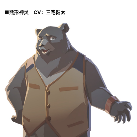
■熊形神灵　CV：三宅健太