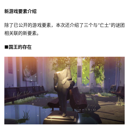
戏
新游戏要素介绍
单
除了已公开的游戏要素，本次还介绍了三个与“亡土”的谜团
机
相关联的新要素。
游
戏
■国王的存在
休
闲
游
戏
2
0
2
5
第
十