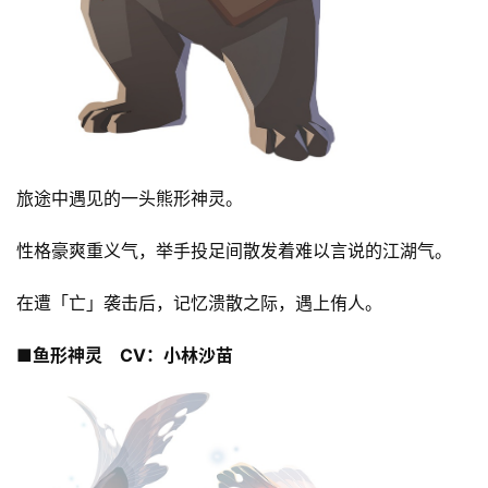
旅途中遇见的一头熊形神灵。
性格豪爽重义气，举手投足间散发着难以言说的江湖气。
在遭「亡」袭击后，记忆溃散之际，遇上侑人。
■鱼形神灵　CV：小林沙苗