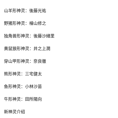
山羊形神灵：後藤光祐
野猪形神灵：檜山修之
独角兽形神灵：後藤沙緒里
黄鼠狼形神灵：井之上潤
穿山甲形神灵：奈良徹
熊形神灵：三宅健太
鱼形神灵：小林沙苗
牛形神灵：田所陽向
新神灵介绍