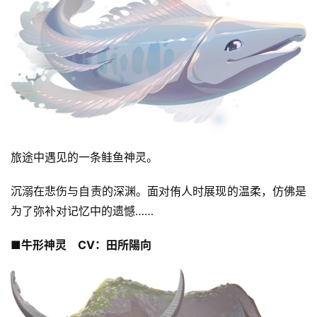
旅途中遇见的一条鲑鱼神灵。
沉溺在悲伤与自责的深渊。面对侑人时展现的温柔，仿佛是
为了弥补对记忆中的遗憾……
■牛形神灵　CV：田所陽向