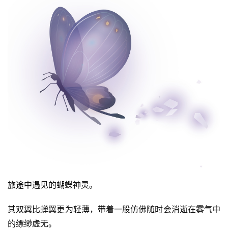
首
页
游
茶
原
创
游
戏
业
界
旅途中遇见的蝴蝶神灵。
手
其双翼比蝉翼更为轻薄，带着一股仿佛随时会消逝在雾气中
机
游
的缥缈虚无。