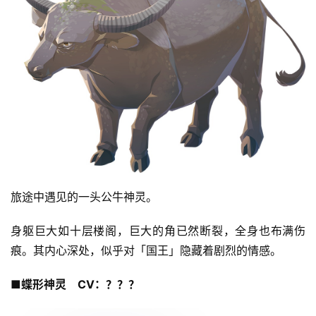
旅途中遇见的一头公牛神灵。
身躯巨大如十层楼阁，巨大的角已然断裂，全身也布满伤
痕。其内心深处，似乎对「国王」隐藏着剧烈的情感。
■蝶形神灵　CV：？？？