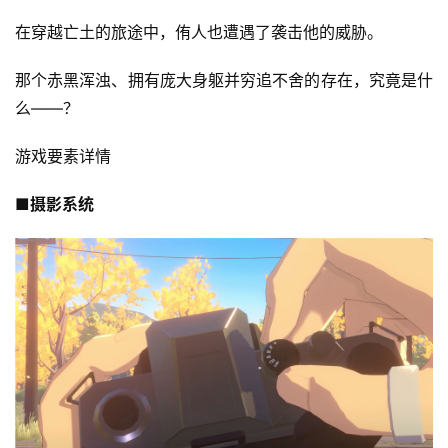
在穿越亡土的旅途中，侑人也遭遇了袭击他的威胁。
那个赤黑浑浊、拥有庞大身躯并穷追不舍的存在，究竟是什
么——？
游戏要素详情
■摄影系统