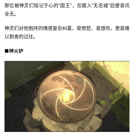
那位被神灵们铭记于心的“国王”，在踏入“无名城”后便音讯
三
届
全无。
金
茶
神灵们对他抱持的情感复杂纠葛，是愤怒、是感伤，更是难
奖
以割舍的过往。
■神火炉
7
月
3
0
日
游
茶