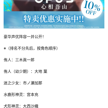
豪华声优阵容一并公开！
※（排名不分先后，按角色顺序）
侑人：三木眞一郎
侑人（幼少期）：大地 葉
迷之少女：市ノ瀬加那
水鹿形神灵：宮本充
犬形神灵：大西沙織