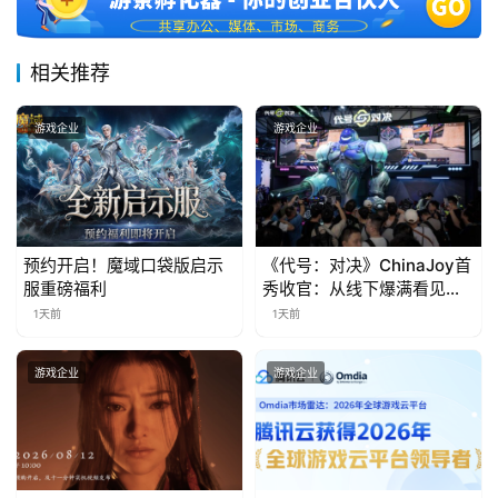
相关推荐
游戏企业
游戏企业
预约开启！魔域口袋版启示
《代号：对决》ChinaJoy首
服重磅福利
秀收官：从线下爆满看见玩
家的真实期待
1天前
1天前
游戏企业
游戏企业