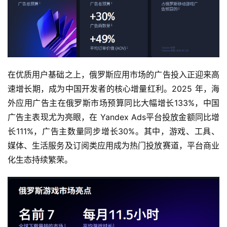
首
页
游
茶
在优质用户基础之上，俄罗斯应用市场的广告投入正迎来高
原
速增长期，成为中国开发者的核心增量红利。2025 年，海
创
外应用广告主在俄罗斯市场预算同比大幅增长133%，中国
广告主表现尤为亮眼，在 Yandex Ads平台投放金额同比增
游
长111%，广告主数量同步增长30%。其中，游戏、工具、
戏
媒体、生活服务及订阅类应用成为热门投放赛道，平台商业
业
化生态持续繁荣。
界
手
机
游
戏