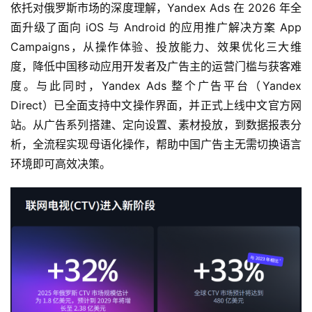
依托对俄罗斯市场的深度理解，Yandex Ads 在 2026 年全
届
面升级了面向 iOS 与 Android 的应用推广解决方案 App 
金
Campaigns，从操作体验、投放能力、效果优化三大维
茶
度，降低中国移动应用开发者及广告主的运营门槛与获客难
奖
度。与此同时，Yandex Ads 整个广告平台（Yandex 
Direct）已全面支持中文操作界面，并正式上线中文官方网
站。从广告系列搭建、定向设置、素材投放，到数据报表分
7
析，全流程实现母语化操作，帮助中国广告主无需切换语言
月
环境即可高效决策。
3
0
日
游
茶
对