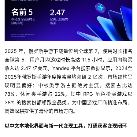
单
机
游
戏
2025 年，俄罗斯手游下载量位列全球第 7，使用时长排名
休
全球第 5，用户月均游戏时长高达 11.5 小时，应用内购买
闲
收入达 2.47 亿美元。Yandex 平台搜索数据显示，2024至
游
戏
2025年俄罗斯手游年度搜索量均突破 2 亿次，市场结构呈
现明显偏好：中核类手游占据绝对主流，搜索占比达 
2
78%，休闲类手游占 22%；其中 RPG 角色扮演游戏以 
0
38% 的搜索份额领跑全品类，为中国游戏厂商精准布局、
2
高效深耕提供了清晰的市场方向。
5
第
以中文本地化界面与新一代变现工具，打通获客变现闭环
十
三