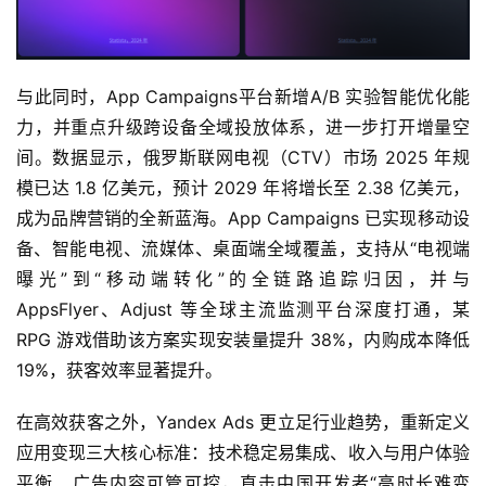
接
会
与此同时，App Campaigns平台新增A/B 实验智能优化能
上
力，并重点升级跨设备全域投放体系，进一步打开增量空
海
间。数据显示，俄罗斯联网电视（CTV）市场 2025 年规
站
模已达 1.8 亿美元，预计 2029 年将增长至 2.38 亿美元，
成为品牌营销的全新蓝海。App Campaigns 已实现移动设
备、智能电视、流媒体、桌面端全域覆盖，支持从“电视端
中
曝光”到“移动端转化”的全链路追踪归因，并与 
文
AppsFlyer、Adjust 等全球主流监测平台深度打通，某 
(
RPG 游戏借助该方案实现安装量提升 38%，内购成本降低
中
19%，获客效率显著提升。
国
)
在高效获客之外，Yandex Ads 更立足行业趋势，重新定义
应用变现三大核心标准：技术稳定易集成、收入与用户体验
平衡、广告内容可管可控，直击中国开发者“高时长难变