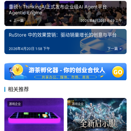
0
重磅！ThinkingAI正式发布企业级AI Agent平台
2
Agentic Engine
5
第
上一篇
2026年4月20日 8:49 上午
十
RuStore 中的效果营销：驱动销量增长的创意与平台
三
届
金
2026年4月20日 1:58 下午
下一篇
茶
奖
相关推荐
7
月
游戏企业
游戏企业
3
0