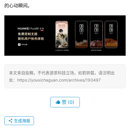
的心动瞬间。
手
机
游
戏
单
机
游
戏
本文来自投稿，不代表游茶科技立场，如若转载，请注明出
处：https://youxichaguan.com/archives/193497
休
闲
游
赞
(0)
戏
生成海报
2