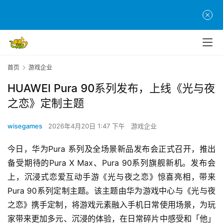
首页
游戏企业
首
HUAWEI Pura 90系列发布，上线《光与夜
页
之恋》定制主题
游
wisegames
2026年4月20日 1:47 下午
游戏企业
茶
原
今日，华为Pura 系列及全场景新品发布会正式召开，推出
创
备受期待的Pura X Max、Pura 90系列旗舰新机。发布会
上，沉浸式恋爱互动手游《光与夜之恋》惊喜亮相，带来
游
Pura 90系列定制主题。该主题由华为游戏中心与《光与夜
戏
之恋》携手定制，将游戏元素融入手机日常使用场景，为玩
业
界
家带来更加多元、沉浸的体验，在日常碎片中感受和「他」