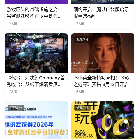
日
游戏巨头的基础设施之变：
预约开启！魔域口袋版启示
游
当监测迁移不再以中断为代
服重磅福利
价
茶
1天前
3天前
对
游戏企业
游戏企业
接
会
上
《代号：对决》ChinaJoy首
沐小葵全新特写亮相！《影
海
秀收官：从线下爆满看见玩
之刃零》预售 8月12日开启
站
家的真实期待
4天前
4天前
游戏企业
游戏企业
中
文
(
中