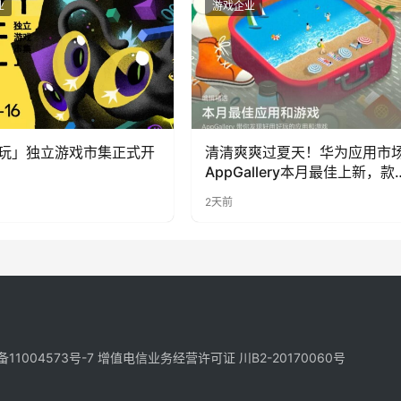
业
游戏企业
玩」独立游戏市集正式开
清清爽爽过夏天！华为应用市
AppGallery本月最佳上新，款
提升幸福感
2天前
备11004573号-7
增值电信业务经营许可证 川B2-20170060号