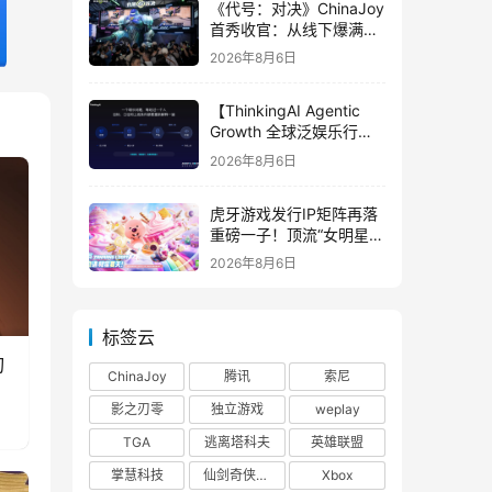
《代号：对决》ChinaJoy
首秀收官：从线下爆满看
见玩家的真实期待
2026年8月6日
【ThinkingAI Agentic
Growth 全球泛娱乐行业
峰会】Agent 时代，人到
2026年8月6日
底负责什么
虎牙游戏发行IP矩阵再落
重磅一子！顶流“女明星”
ZANMANG LOOPY 正版
2026年8月6日
3D消除手游《消消奇遇》
惊喜曝光
标签云
刃
ChinaJoy
腾讯
索尼
影之刃零
独立游戏
weplay
TGA
逃离塔科夫
英雄联盟
掌慧科技
仙剑奇侠传四
Xbox