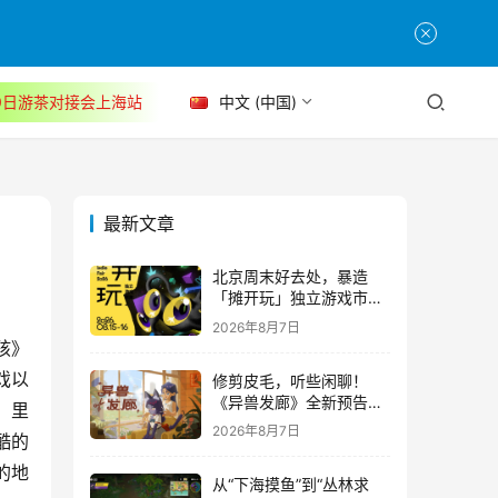
30日游茶对接会上海站
中文 (中国)
最新文章
北京周末好去处，暴造
「摊开玩」独立游戏市集
正式开票！
2026年8月7日
孩》
戏以
修剪皮毛，听些闲聊！
《异兽发廊》全新预告与
，里
Steam免费试玩公开
2026年8月7日
酷的
的地
从“下海摸鱼”到“丛林求