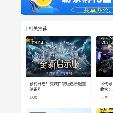
相关推荐
游戏企业
游戏企
预约开启！魔域口袋版启示服重
《代号
磅福利
收官：
实期待
1天前
1天前