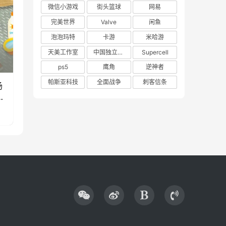
微信小游戏
街头篮球
网易
完美世界
Valve
闲鱼
泡泡玛特
卡游
米哈游
天美工作室
中国独立游戏联盟
Supercell
ps5
鹰角
逆神者
帕斯亚科技
全面战争
刺客信条
场
款