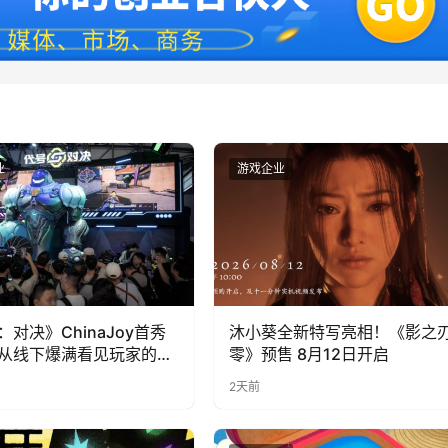
业
游戏企业
：对决》ChinaJoy首秀
沐小葵全新特写亮相！《影之
从线下爆满看见玩家的真
零》预售 8月12日开启
2天前