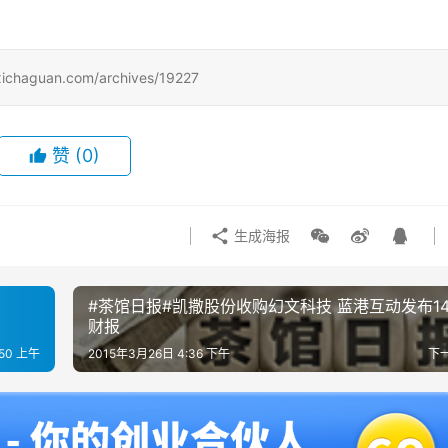
uan.com/archives/19227
赞
(0)
生成海报
#茶馆日报#凯撒股份收购幻文科技 蓝港互动发布1
财报
:50 上午
2015年3月26日 4:36 下午
下