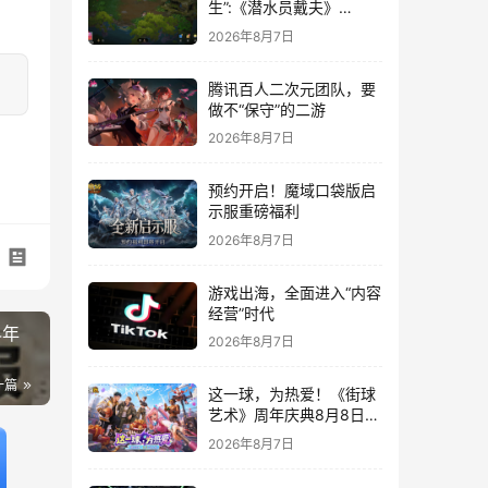
生”:《潜水员戴夫》
DLC《丛林》移动端定档
2026年8月7日
8月14日
腾讯百人二次元团队，要
做不“保守”的二游
2026年8月7日
预约开启！魔域口袋版启
示服重磅福利
2026年8月7日
游戏出海，全面进入“内容
经营”时代
4年
2026年8月7日
一篇
这一球，为热爱！《街球
艺术》周年庆典8月8日正
式上线，多重福利与全新
2026年8月7日
内容同步开启