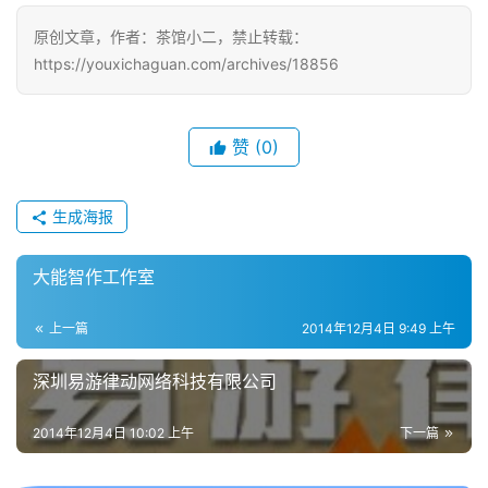
戏
原创文章，作者：茶馆小二，禁止转载：
https://youxichaguan.com/archives/18856
单
机
游
戏
赞
(0)
休
生成海报
闲
游
大能智作工作室
戏
上一篇
2014年12月4日 9:49 上午
2
0
深圳易游律动网络科技有限公司
2
5
2014年12月4日 10:02 上午
下一篇
第
十