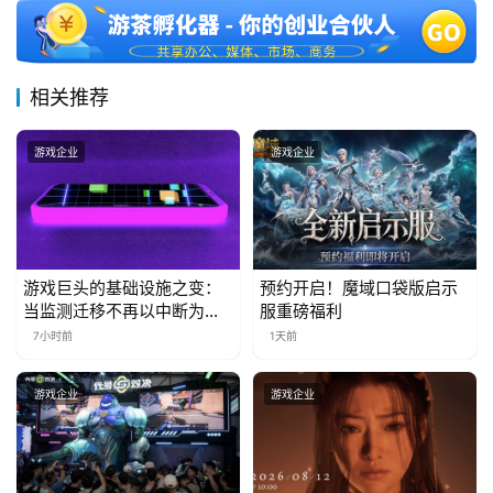
三
届
金
茶
相关推荐
奖
游戏企业
游戏企业
7
月
游戏巨头的基础设施之变：
预约开启！魔域口袋版启示
3
当监测迁移不再以中断为代
服重磅福利
价
0
7小时前
1天前
日
游戏企业
游戏企业
游
茶