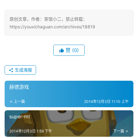
戏
原创文章，作者：茶馆小二，禁止转载：
单
https://youxichaguan.com/archives/18819
机
游
戏
赞
(0)
休
闲
生成海报
游
戏
赫德游戏
2
上一篇
2014年12月3日 11:10 上午
0
2
super-mt
5
第
2014年12月3日 1:59 下午
下一篇