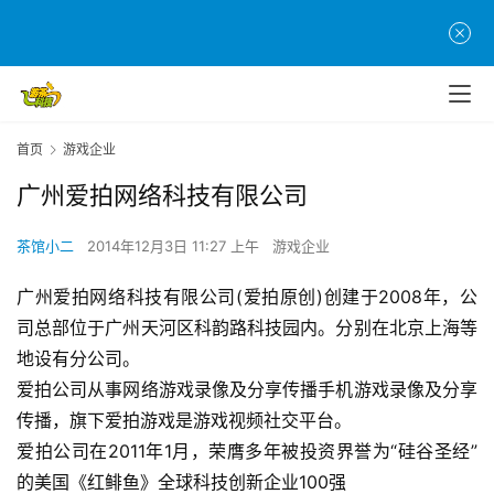
首
页
首页
游戏企业
游
茶
广州爱拍网络科技有限公司
原
创
茶馆小二
2014年12月3日 11:27 上午
游戏企业
广州爱拍网络科技有限公司(爱拍原创)创建于2008年，公
游
戏
司总部位于广州天河区科韵路科技园内。分别在北京上海等
业
地设有分公司。
界
爱拍公司从事网络游戏录像及分享传播手机游戏录像及分享
传播，旗下爱拍游戏是游戏视频社交平台。
手
爱拍公司在2011年1月，荣膺多年被投资界誉为“硅谷圣经”
机
的美国《红鲱鱼》全球科技创新企业100强
游