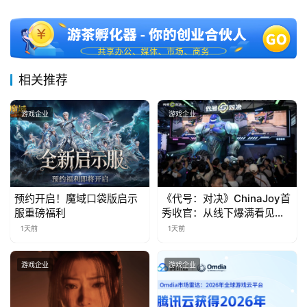
十
三
届
金
茶
相关推荐
奖
游戏企业
游戏企业
7
月
3
预约开启！魔域口袋版启示
《代号：对决》ChinaJoy首
服重磅福利
秀收官：从线下爆满看见玩
0
家的真实期待
1天前
1天前
日
游戏企业
游戏企业
游
茶