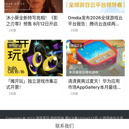
对
接
沐小葵全新特写亮相！《影
Omdia发布2026全球游戏云
之刃零》预售 8月12日开启
平台报告：腾讯云连续两年
会
入选“领导者”象限
2天前
2天前
上
海
游戏企业
游戏企业
站
中
「摊开玩」独立游戏市集正
清清爽爽过夏天！华为应用
文
式开票！
市场AppGallery本月最佳上
新，款款提升幸福感
(
2天前
2天前
中
国
)
Copyright © 2013 游戏茶馆 版权所有
蜀ICP备11004573号-7
增值电信业务
经营许可证 川B2-20170060号
联系我们