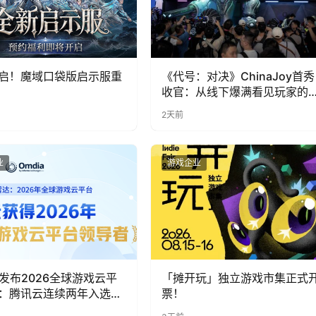
启！魔域口袋版启示服重
《代号：对决》ChinaJoy首秀
收官：从线下爆满看见玩家的
实期待
2天前
业
游戏企业
ia发布2026全球游戏云平
「摊开玩」独立游戏市集正式
：腾讯云连续两年入选
票！
者”象限