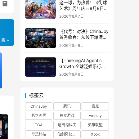
这一球，为热爱！《街球
艺术》周年庆典8月8日正
式上线，多重福利与全新
2026年8月7日
内容同步开启
《代号：对决》ChinaJoy
首秀收官：从线下爆满看
一篇
见玩家的真实期待
2026年8月6日
【ThinkingAI Agentic
Growth 全球泛娱乐行业
峰会】Agent 时代，人到
2026年8月6日
底负责什么
标签云
ChinaJoy
腾讯
索尼
影之刃零
独立游戏
weplay
TGA
逃离塔科夫
英雄联盟
掌慧科技
仙剑奇侠传四
Xbox