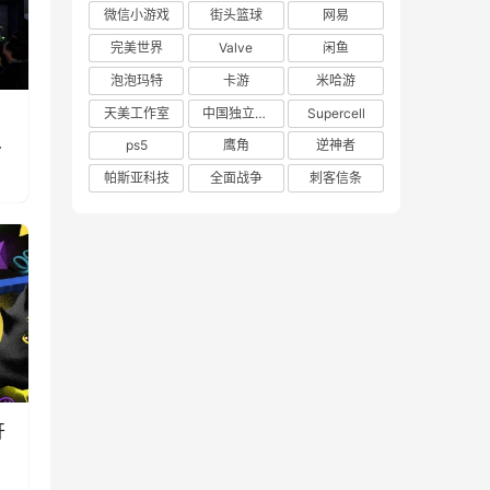
微信小游戏
街头篮球
网易
完美世界
Valve
闲鱼
泡泡玛特
卡游
米哈游
天美工作室
中国独立游戏联盟
Supercell
真
ps5
鹰角
逆神者
帕斯亚科技
全面战争
刺客信条
开