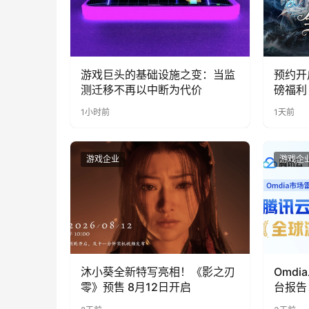
游戏巨头的基础设施之变：当监
预约开
测迁移不再以中断为代价
磅福利
1小时前
1天前
游戏企业
游戏企
沐小葵全新特写亮相！《影之刃
Omd
零》预售 8月12日开启
台报告
“领导