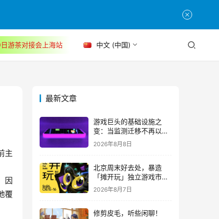
30日游茶对接会上海站
中文 (中国)
最新文章
游戏巨头的基础设施之
变：当监测迁移不再以中
断为代价
2026年8月8日
前主
北京周末好去处，暴造
「摊开玩」独立游戏市集
。因
正式开票！
2026年8月7日
地覆
修剪皮毛，听些闲聊！