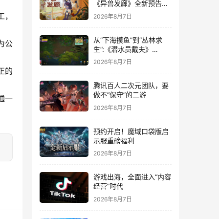
《异兽发廊》全新预告与
Steam免费试玩公开
工，
2026年8月7日
从“下海摸鱼”到“丛林求
为公
生”:《潜水员戴夫》
DLC《丛林》移动端定档
2026年8月7日
8月14日
正的
腾讯百人二次元团队，要
做不“保守”的二游
通一
2026年8月7日
预约开启！魔域口袋版启
示服重磅福利
2026年8月7日
游戏出海，全面进入“内容
经营”时代
2026年8月7日