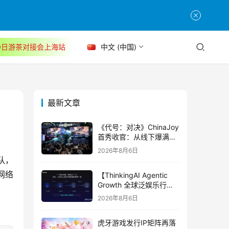
30日游茶对接会上海站
中文 (中国)
最新文章
《代号：对决》ChinaJoy
首秀收官：从线下爆满看
见玩家的真实期待
2026年8月6日
队，
网络
【ThinkingAI Agentic
Growth 全球泛娱乐行业
峰会】Agent 时代，人到
2026年8月6日
底负责什么
虎牙游戏发行IP矩阵再落