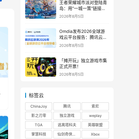
王者荣耀城市派对登陆青
岛：用“一城一策”链接海
洋场景，以双向奔赴带动
2026年8月5日
夏日文旅
Omdia发布2026全球游
戏云平台报告：腾讯云连
续两年入选“领导者”象限
2026年8月5日
「摊开玩」独立游戏市集
正式开票！
2026年8月5日
标签云
ChinaJoy
腾讯
索尼
影之刃零
独立游戏
weplay
TGA
逃离塔科夫
英雄联盟
掌慧科技
仙剑奇侠传四
Xbox