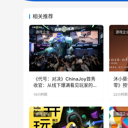
相关推荐
游戏企业
游戏企
《代号：对决》ChinaJoy首秀
沐小葵
收官：从线下爆满看见玩家的真
零》预
实期待
15小时前
22小时前
游戏企业
游戏企