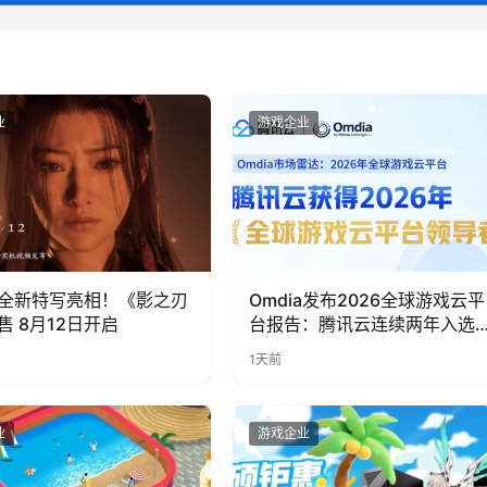
业
游戏企业
全新特写亮相！《影之刃
Omdia发布2026全球游戏云平
售 8月12日开启
台报告：腾讯云连续两年入选
“领导者”象限
1天前
业
游戏企业