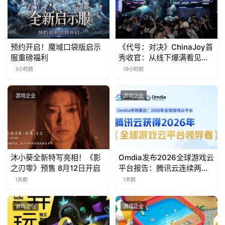
日
游
预约开启！魔域口袋版启示
《代号：对决》ChinaJoy首
茶
服重磅福利
秀收官：从线下爆满看见玩
家的真实期待
3小时前
19小时前
对
接
游戏企业
游戏企业
会
上
海
沐小葵全新特写亮相！《影
Omdia发布2026全球游戏云
站
之刃零》预售 8月12日开启
平台报告：腾讯云连续两年
入选“领导者”象限
1天前
1天前
中
游戏企业
游戏企业
文