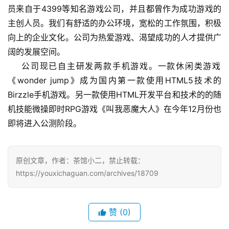
员来自于4399等知名游戏公司，并且都曾作为成功游戏的
界
主创人员。我们有舒适的办公环境，宽松的工作氛围，积极
向上的企业文化。公司为热爱游戏、渴望成功的人才提供广
手
机
阔的发展空间。
游
    公司现已自主研发两款手机游戏。一款休闲类游戏
戏
《wonder jump》成为国内第一款使用HTML5技术的
Birzzle手机游戏。另一款使用HTML开发平台和技术的的随
单
机技能微操即时RPG游戏《叫我恶魔大人》在今年12月份也
机
即将进入公测阶段。
游
戏
原创文章，作者：茶馆小二，禁止转载：
休
https://youxichaguan.com/archives/18709
闲
游
戏
赞
(0)