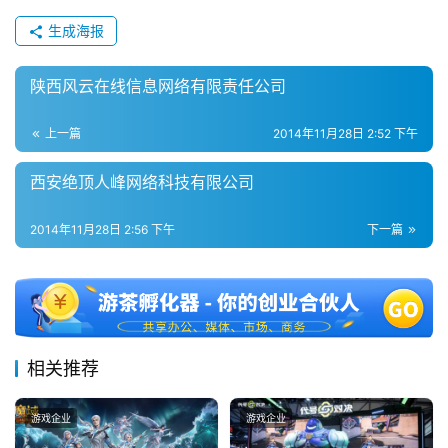
2
0
生成海报
2
5
陕西风云在线信息网络有限责任公司
第
十
上一篇
2014年11月28日 2:52 下午
三
届
西安绝顶人峰网络科技有限公司
金
茶
2014年11月28日 2:56 下午
下一篇
奖
7
相关推荐
月
3
游戏企业
游戏企业
0