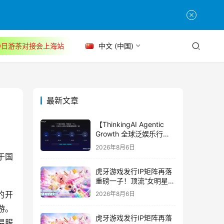
30日游茶对接会上海站
中文 (中国)
最新文章
【ThinkingAI Agentic
Growth 全球泛娱乐行业
峰会】Agent 时代，人到
2026年8月6日
底负责什么
于国
虎牙游戏发行IP矩阵再落
重磅一子！顶流“女明星”
ZANMANG LOOPY 正版
台的开
2026年8月6日
3D消除手游《消消奇遇》
游。
惊喜曝光
虎牙游戏发行IP矩阵再落
易服