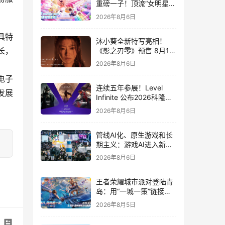
重磅一子！顶流“女明星”
ZANMANG LOOPY 正版
2026年8月6日
3D消除手游《消消奇遇》
惊喜曝光
具特
沐小葵全新特写亮相！
长，
《影之刃零》预售 8月12
日开启
2026年8月6日
电子
连续五年参展！Level
发展
Infinite 公布2026科隆游
戏展产品阵容
2026年8月6日
管线AI化、原生游戏和长
期主义：游戏AI进入新共
识时代
2026年8月6日
王者荣耀城市派对登陆青
岛：用“一城一策”链接海
洋场景，以双向奔赴带动
2026年8月5日
夏日文旅