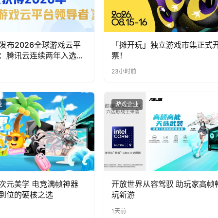
ia发布2026全球游戏云平
「摊开玩」独立游戏市集正式
：腾讯云连续两年入选
票！
者”象限
23小时前
业
游戏企业
次元美学 电竞满帧神器
开放世界从容驾驭 助玩家高帧
到位的硬核之选
玩新游
1天前