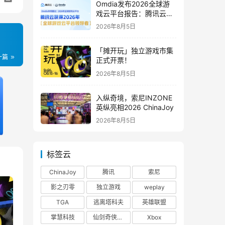
Omdia发布2026全球游
戏云平台报告：腾讯云连
续两年入选“领导者”象限
2026年8月5日
「摊开玩」独立游戏市集
一篇
正式开票！
2026年8月5日
入纵奇境，索尼INZONE
英纵亮相2026 ChinaJoy
2026年8月5日
标签云
ChinaJoy
腾讯
索尼
影之刃零
独立游戏
weplay
TGA
逃离塔科夫
英雄联盟
掌慧科技
仙剑奇侠传四
Xbox