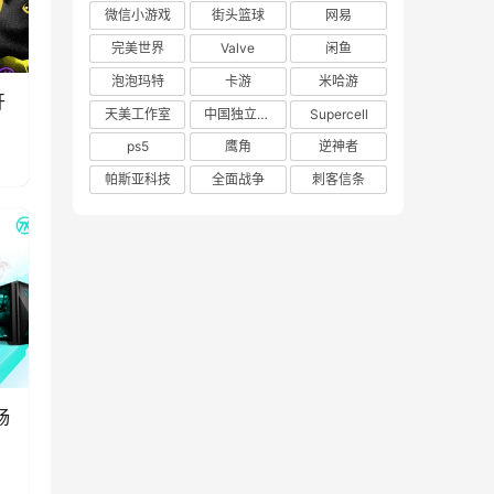
微信小游戏
街头篮球
网易
完美世界
Valve
闲鱼
泡泡玛特
卡游
米哈游
开
天美工作室
中国独立游戏联盟
Supercell
ps5
鹰角
逆神者
帕斯亚科技
全面战争
刺客信条
畅