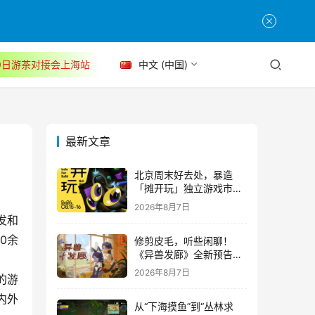
30日游茶对接会上海站
中文 (中国)
最新文章
北京周末好去处，暴造
「摊开玩」独立游戏市集
正式开票！
2026年8月7日
发和
0余
修剪皮毛，听些闲聊！
《异兽发廊》全新预告与
Steam免费试玩公开
2026年8月7日
的游
内外
从“下海摸鱼”到“丛林求