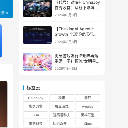
《代号：对决》ChinaJoy
首秀收官：从线下爆满看
见玩家的真实期待
一篇
2026年8月6日
【ThinkingAI Agentic
Growth 全球泛娱乐行业
峰会】Agent 时代，人到
2026年8月6日
底负责什么
虎牙游戏发行IP矩阵再落
重磅一子！顶流“女明星”
ZANMANG LOOPY 正版
2026年8月6日
3D消除手游《消消奇遇》
惊喜曝光
标签云
ChinaJoy
腾讯
索尼
影之刃零
独立游戏
weplay
TGA
逃离塔科夫
英雄联盟
掌慧科技
仙剑奇侠传四
Xbox