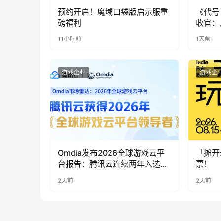
预约开启！魔域口袋版启示服重
《代号
磅福利
收官：
实期待
11小时前
1天前
游戏企业
游戏企
Omdia发布2026全球游戏云平
「摊开
台报告：腾讯云连续两年入选
票！
“领导者”象限
2天前
2天前