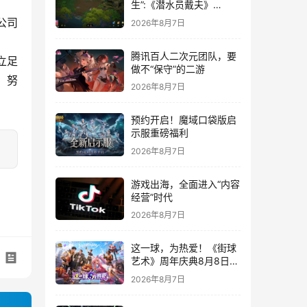
生”:《潜水员戴夫》
DLC《丛林》移动端定档
公司
2026年8月7日
8月14日
腾讯百人二次元团队，要
立足
做不“保守”的二游
，努
2026年8月7日
预约开启！魔域口袋版启
示服重磅福利
2026年8月7日
游戏出海，全面进入“内容
经营”时代
2026年8月7日
这一球，为热爱！《街球
艺术》周年庆典8月8日正
式上线，多重福利与全新
2026年8月7日
内容同步开启