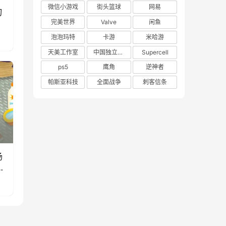
微信小游戏
街头篮球
网易
刃
完美世界
Valve
闲鱼
泡泡玛特
卡游
米哈游
天美工作室
中国独立游戏联盟
Supercell
ps5
鹰角
逆神者
帕斯亚科技
全面战争
刺客信条
场
款