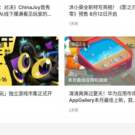
：对决》ChinaJoy首秀
沐小葵全新特写亮相！《影之
从线下爆满看见玩家的真
零》预售 8月12日开启
1天前
业
游戏企业
玩」独立游戏市集正式开
清清爽爽过夏天！华为应用市
AppGallery本月最佳上新，款
提升幸福感
2天前