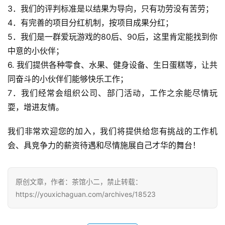
3．我们的评判标准是以结果为导向，只有功劳没有苦劳；
业
界
4．有完善的项目分红机制，按项目成果分红；
5．我们是一群爱玩游戏的80后、90后，这里肯定能找到你
手
中意的小伙伴；
机
6. 我们提供各种零食、水果、健身设备、生日蛋糕等，让共
游
同奋斗的小伙伴们能够快乐工作；
戏
7．我们经常会组织公司、部门活动，工作之余能尽情玩
耍，增进友情。
单
机
我们非常欢迎您的加入，我们将提供给您有挑战的工作机
游
会、具竞争力的薪资待遇和尽情施展自己才华的舞台！
戏
休
原创文章，作者：茶馆小二，禁止转载：
闲
https://youxichaguan.com/archives/18523
游
戏