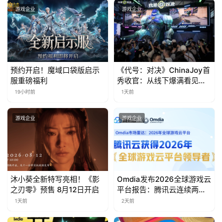
游戏企业
游戏企业
0
日
游
茶
预约开启！魔域口袋版启示
《代号：对决》ChinaJoy首
服重磅福利
秀收官：从线下爆满看见玩
对
家的真实期待
19小时前
1天前
接
会
游戏企业
游戏企业
上
海
站
沐小葵全新特写亮相！《影
Omdia发布2026全球游戏云
之刃零》预售 8月12日开启
平台报告：腾讯云连续两年
入选“领导者”象限
1天前
2天前
中