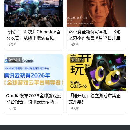
茶
对
接
《代号：对决》ChinaJoy首
沐小葵全新特写亮相！《影
会
秀收官：从线下爆满看见玩
之刃零》预售 8月12日开启
上
家的真实期待
3天前
4天前
海
游戏企业
游戏企业
站
中
文
Omdia发布2026全球游戏云
「摊开玩」独立游戏市集正
(
平台报告：腾讯云连续两年
式开票！
入选“领导者”象限
中
4天前
4天前
国
)