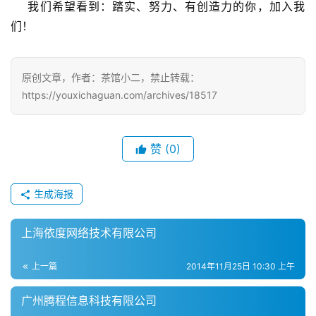
    我们希望看到：踏实、努力、有创造力的你，加入我
游
们！
戏
单
原创文章，作者：茶馆小二，禁止转载：
机
https://youxichaguan.com/archives/18517
游
戏
赞
(0)
休
闲
游
生成海报
戏
上海依度网络技术有限公司
2
0
上一篇
2014年11月25日 10:30 上午
2
5
广州腾程信息科技有限公司