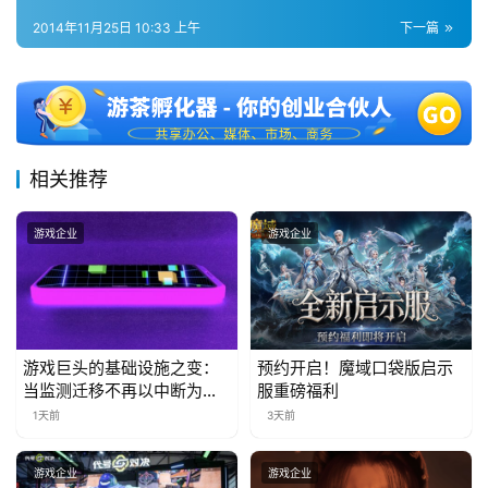
第
十
2014年11月25日 10:33 上午
下一篇
三
届
金
茶
奖
相关推荐
游戏企业
游戏企业
7
月
3
游戏巨头的基础设施之变：
预约开启！魔域口袋版启示
0
当监测迁移不再以中断为代
服重磅福利
价
日
1天前
3天前
游
游戏企业
游戏企业