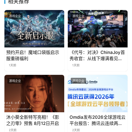
相关推荐
3
0
游戏企业
游戏企业
日
游
茶
预约开启！魔域口袋版启示
《代号：对决》ChinaJoy首
对
服重磅福利
秀收官：从线下爆满看见玩
家的真实期待
接
1天前
1天前
会
游戏企业
游戏企业
上
海
站
沐小葵全新特写亮相！《影
Omdia发布2026全球游戏云
之刃零》预售 8月12日开启
平台报告：腾讯云连续两年
入选“领导者”象限
2天前
2天前
中