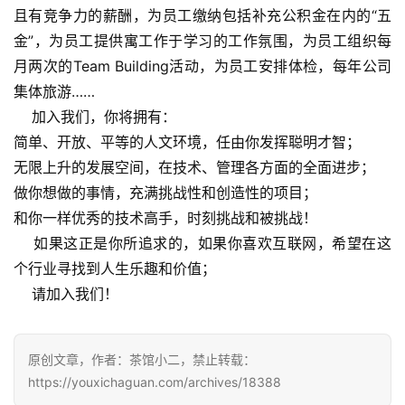
戏
且有竞争力的薪酬，为员工缴纳包括补充公积金在内的“五
业
金”，为员工提供寓工作于学习的工作氛围，为员工组织每
界
月两次的Team Building活动，为员工安排体检，每年公司
集体旅游……
手
    加入我们，你将拥有：
机
简单、开放、平等的人文环境，任由你发挥聪明才智；
游
无限上升的发展空间，在技术、管理各方面的全面进步；
戏
做你想做的事情，充满挑战性和创造性的项目；
和你一样优秀的技术高手，时刻挑战和被挑战！
单
机
    如果这正是你所追求的，如果你喜欢互联网，希望在这
游
个行业寻找到人生乐趣和价值；
戏
    请加入我们！
休
闲
原创文章，作者：茶馆小二，禁止转载：
游
https://youxichaguan.com/archives/18388
戏