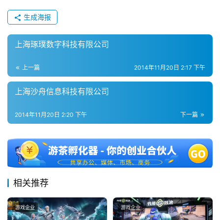
2
0
生成海报
2
5
上海琢璞数字科技有限公司
第
十
上一篇
2014年11月20日 2:17 下午
三
届
上海沙舟信息科技有限公司
金
茶
2014年11月20日 2:20 下午
下一篇
奖
7
相关推荐
月
3
游戏企业
游戏企业