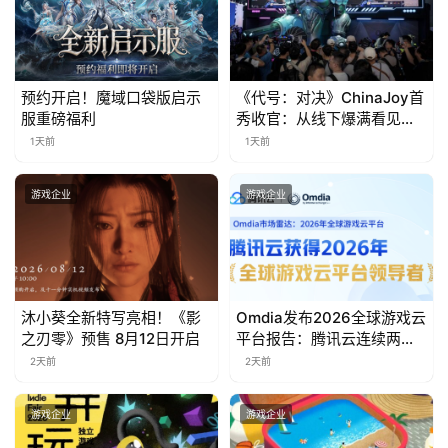
0
日
游
预约开启！魔域口袋版启示
《代号：对决》ChinaJoy首
茶
服重磅福利
秀收官：从线下爆满看见玩
家的真实期待
1天前
1天前
对
接
游戏企业
游戏企业
会
上
海
沐小葵全新特写亮相！《影
Omdia发布2026全球游戏云
站
之刃零》预售 8月12日开启
平台报告：腾讯云连续两年
入选“领导者”象限
2天前
2天前
中
游戏企业
游戏企业
文