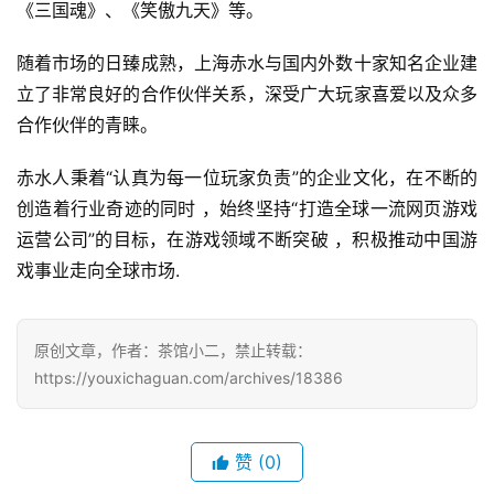
《三国魂》、《笑傲九天》等。
界
随着市场的日臻成熟，上海赤水与国内外数十家知名企业建
手
立了非常良好的合作伙伴关系，深受广大玩家喜爱以及众多
机
合作伙伴的青睐。
游
戏
赤水人秉着“认真为每一位玩家负责”的企业文化，在不断的
创造着行业奇迹的同时 ，始终坚持“打造全球一流网页游戏
单
运营公司”的目标，在游戏领域不断突破 ，积极推动中国游
机
戏事业走向全球市场.
游
戏
原创文章，作者：茶馆小二，禁止转载：
休
https://youxichaguan.com/archives/18386
闲
游
戏
赞
(0)