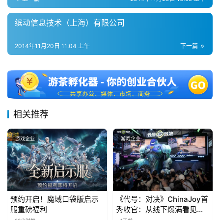
缤动信息技术（上海）有限公司
7
月
2014年11月20日 11:04 上午
下一篇
3
0
日
游
相关推荐
茶
游戏企业
游戏企业
对
接
会
预约开启！魔域口袋版启示
《代号：对决》ChinaJoy首
上
服重磅福利
秀收官：从线下爆满看见玩
海
家的真实期待