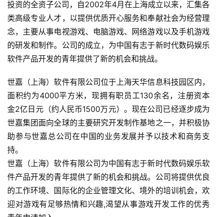
茶
投资的全资子公司，自2002年4月在上海成立以来，汇集各
原
类高级专业人才，以提供优质开心服务和奉献社会为经营理
创
念，主要从事电视游戏、电脑游戏、网络游戏以及手机游戏
的研发和制作。公司的成立，为中国有志于新时代数码娱乐
游
软件产品开发的青年提供了新的机会和挑战。
戏
业
世嘉（上海）软件有限公司位于上海天华信息科技园区内，
界
面积约为4000平方米，现拥有职员工130余名，注册资本
金2亿日元（约人民币1500万元）。现在公司已经逐步成为
手
世嘉集团面向全球的主要研究开发制作基地之一，并积极协
机
游
助参与世嘉总公司在中国的业务发展并予以技术和商务支
戏
持。
世嘉（上海）软件有限公司为中国有志于新时代数码娱乐软
单
件产品开发的青年提供了新的机会和挑战。公司将提供优良
机
的工作环境、国际化的企业管理文化、境外的培训机会，欢
游
迎对游戏有足够热情和兴趣,渴望从事游戏开发工作的优秀
戏