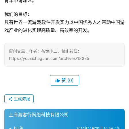
青年申请加入。
休
我们的目标：
闲
具有世界一流游戏软件开发实力以中国优秀人才带动中国游
游
戏产业的进化实现高质量、高效率的开发。   
戏
2
原创文章，作者：茶馆小二，禁止转载：
0
https://youxichaguan.com/archives/18375
2
5
第
赞
(0)
十
三
届
生成海报
金
茶
上海游客行网络科技有限公司
奖
上一篇
2014年11月20日 10:59 上午