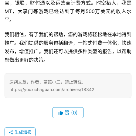
宝，银联，财付通以及运营商计费方式。时空猎人，我是
MT，大掌门等游戏已经达到了每月500万美元的收入水
手
平。
机
游
我们相信，有了我们的帮助，您的游戏将轻松地在本地得到
戏
推广。我们提供的服务包括翻译，一站式付费一体化，快速
发布，增值推广。我们还可以提供多种类型的报告，以帮助
单
您做出更好的决策。
机
游
戏
原创文章，作者：茶馆小二，禁止转载：
https://youxichaguan.com/archives/18342
休
闲
游
赞
(0)
戏
2
生成海报