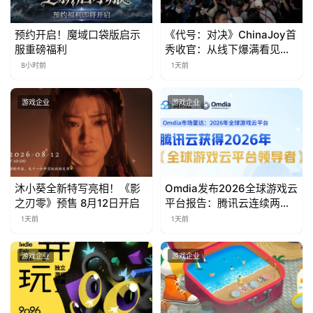
日
游
预约开启！魔域口袋版启示
《代号：对决》ChinaJoy首
服重磅福利
秀收官：从线下爆满看见玩
茶
家的真实期待
8小时前
1天前
对
游戏企业
游戏企业
接
会
上
海
沐小葵全新特写亮相！《影
Omdia发布2026全球游戏云
之刃零》预售 8月12日开启
平台报告：腾讯云连续两年
站
入选“领导者”象限
1天前
1天前
游戏企业
游戏企业
中
文
(