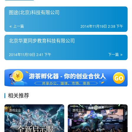
0
2
图途(北京)科技有限公司
5
第
上一篇
2014年11月19日 2:38 下午
十
三
北京华夏同步教育科技有限公司
届
金
2014年11月19日 2:41 下午
下一篇
茶
奖
7
相关推荐
月
游戏企业
游戏企业
3
0