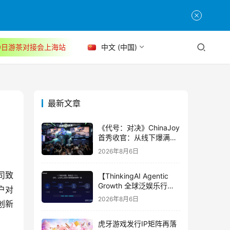
30日游茶对接会上海站
中文 (中国)
最新文章
《代号：对决》ChinaJoy
首秀收官：从线下爆满看
见玩家的真实期待
2026年8月6日
【ThinkingAI Agentic
Growth 全球泛娱乐行业
户对
峰会】Agent 时代，人到
2026年8月6日
创新
底负责什么
虎牙游戏发行IP矩阵再落