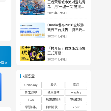
王者荣耀城市派对登陆青
岛：用“一城一策”链接海
洋场景，以双向奔赴带动
2026年8月5日
夏日文旅
Omdia发布2026全球游
戏云平台报告：腾讯云连
续两年入选“领导者”象限
2026年8月5日
「摊开玩」独立游戏市集
正式开票！
2026年8月5日
一篇
标签云
ChinaJoy
腾讯
索尼
影之刃零
独立游戏
weplay
TGA
逃离塔科夫
英雄联盟
掌慧科技
仙剑奇侠传四
Xbox