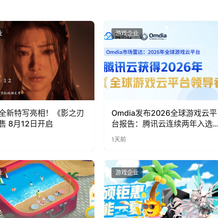
业
游戏企业
全新特写亮相！《影之刃
Omdia发布2026全球游戏云平
售 8月12日开启
台报告：腾讯云连续两年入选
“领导者”象限
1天前
业
游戏企业