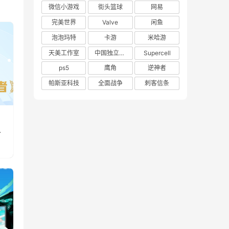
微信小游戏
街头篮球
网易
完美世界
Valve
闲鱼
泡泡玛特
卡游
米哈游
天美工作室
中国独立游戏联盟
Supercell
ps5
鹰角
逆神者
帕斯亚科技
全面战争
刺客信条