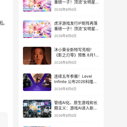
重磅一子！顶流“女明星”
ZANMANG LOOPY 正版
2026年8月6日
3D消除手游《消消奇遇》
惊喜曝光
因。
虎牙游戏发行IP矩阵再落
重磅一子！顶流“女明星”
ZANMANG LOOPY 正版
2026年8月6日
3D消除手游《消消奇遇》
惊喜曝光
沐小葵全新特写亮相！
《影之刃零》预售 8月12
日开启
2026年8月6日
连续五年参展！Level
Infinite 公布2026科隆游
戏展产品阵容
2026年8月6日
管线AI化、原生游戏和长
期主义：游戏AI进入新共
识时代
2026年8月6日