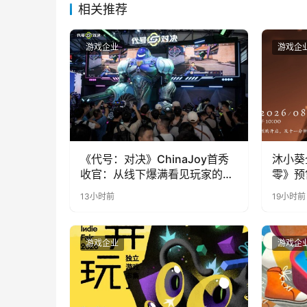
相关推荐
游戏企业
游戏企
《代号：对决》ChinaJoy首秀
沐小葵
收官：从线下爆满看见玩家的真
零》预
实期待
13小时前
19小时前
游戏企业
游戏企