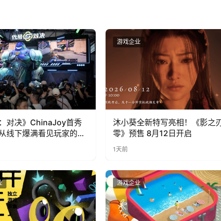
业
游戏企业
：对决》ChinaJoy首秀
沐小葵全新特写亮相！《影之
从线下爆满看见玩家的真
零》预售 8月12日开启
1天前
业
游戏企业