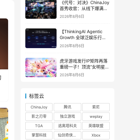
《代号：对决》ChinaJoy
首秀收官：从线下爆满看
见玩家的真实期待
2026年8月6日
【ThinkingAI Agentic
Growth 全球泛娱乐行业
峰会】Agent 时代，人到
2026年8月6日
底负责什么
虎牙游戏发行IP矩阵再落
重磅一子！顶流“女明星”
ZANMANG LOOPY 正版
2026年8月6日
刃
3D消除手游《消消奇遇》
惊喜曝光
标签云
ChinaJoy
腾讯
索尼
影之刃零
独立游戏
weplay
TGA
逃离塔科夫
英雄联盟
掌慧科技
仙剑奇侠传四
Xbox