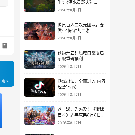
生”:《潜水员戴夫》
DLC《丛林》移动端定档
2026年8月7日
8月14日
腾讯百人二次元团队，要
做不“保守”的二游
2026年8月7日
预约开启！魔域口袋版启
示服重磅福利
2026年8月7日
游戏出海，全面进入“内容
一篇
经营”时代
2026年8月7日
这一球，为热爱！《街球
艺术》周年庆典8月8日正
式上线，多重福利与全新
2026年8月7日
内容同步开启