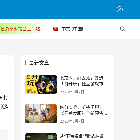
30日游茶对接会上海站
中文 (中国)
最新文章
北京周末好去处，暴造
「摊开玩」独立游戏市集
正式开票！
2026年8月7日
但其
的游
修剪皮毛，听些闲聊！
《异兽发廊》全新预告与
Steam免费试玩公开
2026年8月7日
从“下海摸鱼”到“丛林求