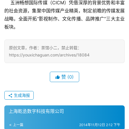
手
    五洲畅想国际传媒（CICM）凭借深厚的背景优势和丰富
机
的社会资源，集聚中国传媒产业精英，制定前瞻的传媒发展
游
战略，全面开拓“影视制作、文化传播、品牌推广”三大主业
戏
板块。
单
机
原创文章，作者：茶馆小二，禁止转载：
游
https://youxichaguan.com/archives/18084
戏
休
赞
(0)
闲
游
戏
生成海报
2
上海乾丞数字科技有限公司
0
2
上一篇
2014年11月12日 2:12 下午