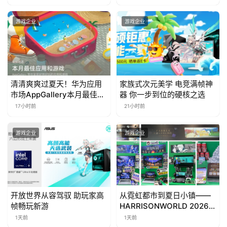
茶
游戏企业
游戏企业
对
接
会
清清爽爽过夏天！华为应用
家族式次元美学 电竞满帧神
上
市场AppGallery本月最佳上
器 你一步到位的硬核之选
新，款款提升幸福感
17小时前
21小时前
海
站
游戏企业
游戏企业
中
文
(
开放世界从容驾驭 助玩家高
从霓虹都市到夏日小镇——
中
帧畅玩新游
HARRISONWORLD 2026
国
ChinaJoy参展回顾
1天前
1天前