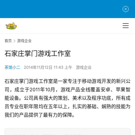
首
页
游
首页
游戏企业
茶
原
石家庄掌门游戏工作室
创
茶馆小二
2014年11月12日 11:43 上午
游戏企业
游
戏
石家庄掌门游戏工作室是一家专注于移动游戏开发的新兴公
业
司，成立于2011年10月，游戏产品全线覆盖安卓、苹果智
界
能设备。公司具有强大的策划、美术以及程序功底，所有成
员专业在职年限均在五年以上，扎实的基础、娴熟的技能为
手
我们的产品提供了最有力的保障。
机
游
戏