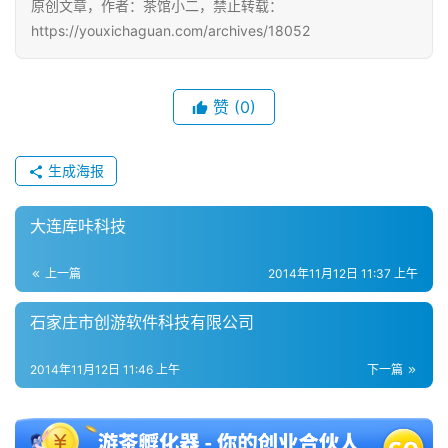
原创文章，作者：茶馆小二，禁止转载：
https://youxichaguan.com/archives/18052
单
机
游
赞
(0)
戏
生成海报
休
闲
游
大连库咔科技
戏
上一篇
2014年11月12日 11:37 上午
2
石家庄市创游软件科技有限公司
0
2
2014年11月12日 11:46 上午
下一篇
5
第
十
三