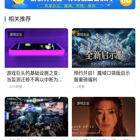
届
金
相关推荐
茶
奖
游戏企业
游戏企业
7
月
游戏巨头的基础设施之变：
预约开启！魔域口袋版启示
当监测迁移不再以中断为代
服重磅福利
3
价
21小时前
2天前
0
日
游戏企业
游戏企业
游
茶
对