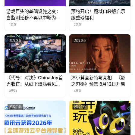
日
游戏巨头的基础设施之变：
预约开启！魔域口袋版启示
游
当监测迁移不再以中断为代
服重磅福利
茶
价
1天前
3天前
对
游戏企业
游戏企业
接
会
上
《代号：对决》ChinaJoy首
沐小葵全新特写亮相！《影
海
秀收官：从线下爆满看见玩
之刃零》预售 8月12日开启
站
家的真实期待
3天前
4天前
游戏企业
游戏企业
中
文
(
中