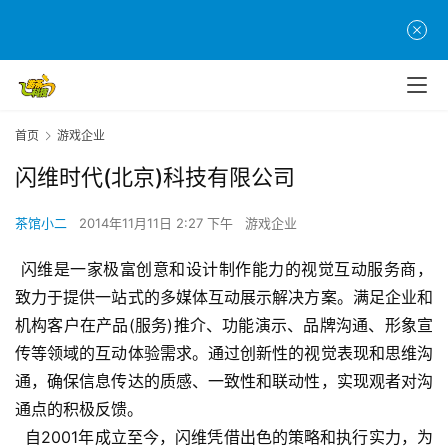
首页
游戏企业
首
闪维时代(北京)科技有限公司
页
茶馆小二
2014年11月11日 2:27 下午
游戏企业
游
茶
 闪维是一家极富创意和设计制作能力的视觉互动服务商，
原
致力于提供一站式的多媒体互动展示解决方案。满足企业和
创
机构客户在产品(服务)推介、功能演示、品牌沟通、形象宣
传等领域的互动体验需求。通过创新性的视觉表现和思维沟
游
通，确保信息传达的质感、一致性和联动性，实现观者对沟
戏
通点的积极反馈。
业
  自2001年成立至今，闪维凭借出色的策略和执行实力，为
界