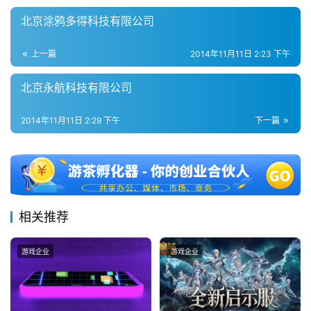
0
2
北京涂鸦多得科技有限公司
5
第
上一篇
2014年11月11日 2:23 下午
十
三
北京永航科技有限公司
届
金
2014年11月11日 2:29 下午
下一篇
茶
奖
7
相关推荐
月
游戏企业
游戏企业
3
0