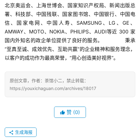
北京奥运会、上海世博会、国家知识产权局、新闻出版总
署、科技部、中国残联、国家图书馆、中国银行、中国电
手
机
信、国家电网、中国人寿、SAMSUNG、LG、GE、
游
AMWAY、MOTO、NOKIA、PHILIPS、AUDI等近 300 家
戏
国内外知名的政企单位提供了良好的服务。             秉承
“至真至诚、成效优先、互助共赢”的企业精神和服务理念，
单
以客户的成功作为最高荣誉，“用心创造美好视界”。
机
游
戏
原创文章，作者：茶馆小二，禁止转载：
https://youxichaguan.com/archives/18017
休
闲
游
赞
(0)
戏
生成海报
2