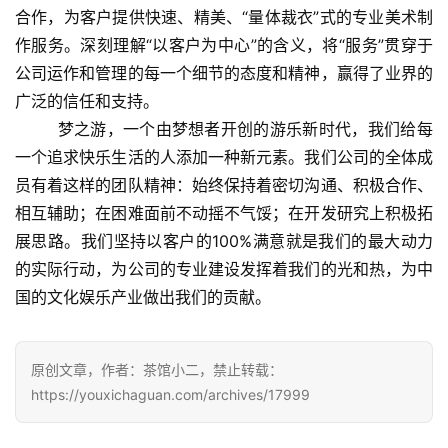
合作，为客户提供快速、精美、“量体裁衣”式的专业美术制
业
作服务。深刻理解“以客户为中心”的含义，将“服务”贯穿于
界
公司运作和管理的每一个细节的态度和精神，赢得了业界的
广泛的信任和支持。
手
机
        梦之游，一个由梦想者开创的游乐新时代，我们给每
游
一个追求快乐生活的人添加一种新元素。我们公司的全体成
戏
员有着这样的团队精神：始终保持着密切沟通、积极合作、
相互辅助；在困难面前不动摇不气馁；在开发研究上积极拓
单
展思路。我们坚持以客户的100%满意就是我们的最大动力
机
的实际行动，为公司的专业建设发挥着我们的光和热，为中
游
国的文化娱乐产业做出我们的贡献。
戏
休
原创文章，作者：茶馆小二，禁止转载：
闲
https://youxichaguan.com/archives/17999
游
戏