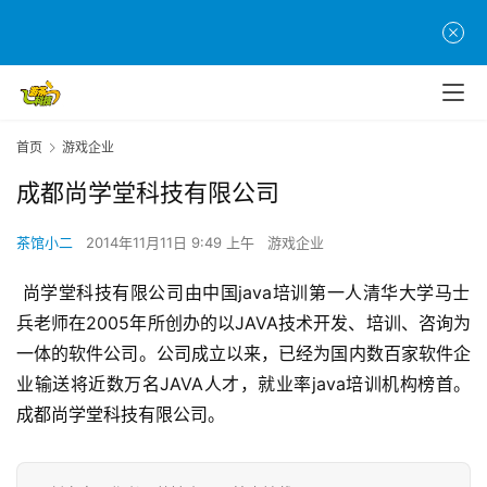
首
页
游
首页
游戏企业
茶
原
成都尚学堂科技有限公司
创
茶馆小二
2014年11月11日 9:49 上午
游戏企业
游
戏
 尚学堂科技有限公司由中国java培训第一人清华大学马士
业
兵老师在2005年所创办的以JAVA技术开发、培训、咨询为
界
一体的软件公司。公司成立以来，已经为国内数百家软件企
业输送将近数万名JAVA人才，就业率java培训机构榜首。
手
成都尚学堂科技有限公司。
机
游
戏