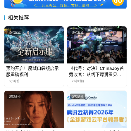
届
金
相关推荐
茶
奖
游戏企业
游戏企业
7
月
预约开启！魔域口袋版启示
《代号：对决》ChinaJoy首
服重磅福利
秀收官：从线下爆满看见玩
3
家的真实期待
6小时前
22小时前
0
日
游戏企业
游戏企业
游
茶
对