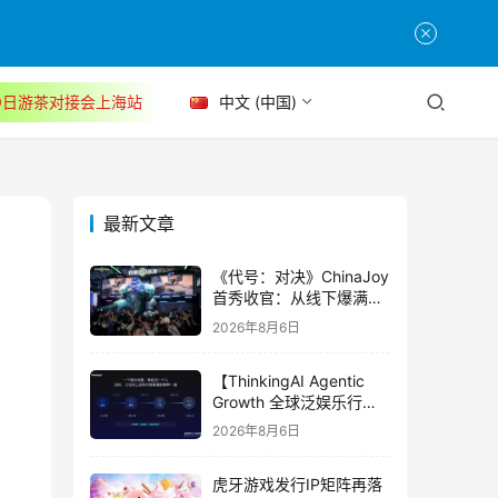
30日游茶对接会上海站
中文 (中国)
最新文章
《代号：对决》ChinaJoy
首秀收官：从线下爆满看
见玩家的真实期待
2026年8月6日
【ThinkingAI Agentic
Growth 全球泛娱乐行业
峰会】Agent 时代，人到
2026年8月6日
底负责什么
虎牙游戏发行IP矩阵再落