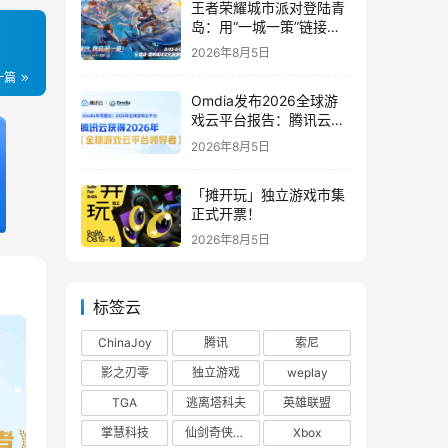
王者荣耀城市派对登陆青
岛：用“一城一策”链接海
洋场景，以双向奔赴带动
2026年8月5日
夏日文旅
一篇
Omdia发布2026全球游
戏云平台报告：腾讯云连
续两年入选“领导者”象限
2026年8月5日
「摊开玩」独立游戏市集
正式开票！
2026年8月5日
标签云
ChinaJoy
腾讯
索尼
影之刃零
独立游戏
weplay
TGA
逃离塔科夫
英雄联盟
掌慧科技
仙剑奇侠传四
Xbox