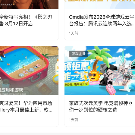
全新特写亮相！《影之刃
Omdia发布2026全球游戏云平
售 8月12日开启
台报告：腾讯云连续两年入选
“领导者”象限
1天前
业
游戏企业
爽过夏天！华为应用市场
家族式次元美学 电竞满帧神器
allery本月最佳上新，款款
你一步到位的硬核之选
福感
1天前