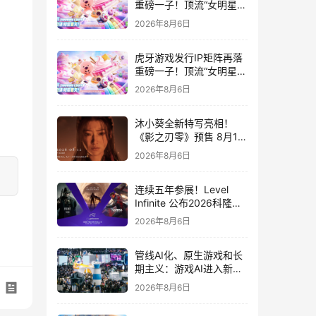
重磅一子！顶流“女明星”
ZANMANG LOOPY 正版
2026年8月6日
3D消除手游《消消奇遇》
惊喜曝光
虎牙游戏发行IP矩阵再落
重磅一子！顶流“女明星”
ZANMANG LOOPY 正版
2026年8月6日
3D消除手游《消消奇遇》
惊喜曝光
沐小葵全新特写亮相！
《影之刃零》预售 8月12
日开启
2026年8月6日
连续五年参展！Level
Infinite 公布2026科隆游
戏展产品阵容
2026年8月6日
管线AI化、原生游戏和长
期主义：游戏AI进入新共
识时代
2026年8月6日