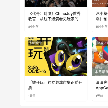
《代号：对决》ChinaJoy首秀
沐小葵
收官：从线下爆满看见玩家的真
零》预
实期待
8小时前
15小时前
游戏企业
游戏企
「摊开玩」独立游戏市集正式开
清清爽
票！
AppG
提升幸
1天前
1天前