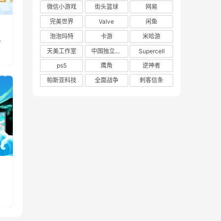
微信小游戏
街头篮球
网易
完美世界
Valve
闲鱼
泡泡玛特
卡游
米哈游
天美工作室
中国独立游戏联盟
Supercell
ps5
鹰角
逆神者
帕斯亚科技
全面战争
刺客信条