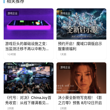
相关推荐
金
茶
游戏企业
游戏企业
奖
7
游戏巨头的基础设施之变：
预约开启！魔域口袋版启示
月
当监测迁移不再以中断为代
服重磅福利
价
1小时前
1天前
3
0
游戏企业
游戏企业
日
游
茶
《代号：对决》ChinaJoy首
沐小葵全新特写亮相！《影
对
秀收官：从线下爆满看见玩
之刃零》预售 8月12日开启
家的真实期待
2天前
2天前
接