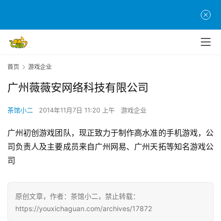
首
页
游
茶
原
首页
游戏企业
创
广州薇薇安网络科技有限公司
游
茶馆小二
2014年11月7日 11:20 上午
游戏企业
戏
业
广州初创游戏团队，现正致力于制作高水准的手机游戏，公
界
司负责人及主要成员来自广州网易、广州天拓等知名游戏公
司
手
机
游
原创文章，作者：茶馆小二，禁止转载：
戏
https://youxichaguan.com/archives/17872