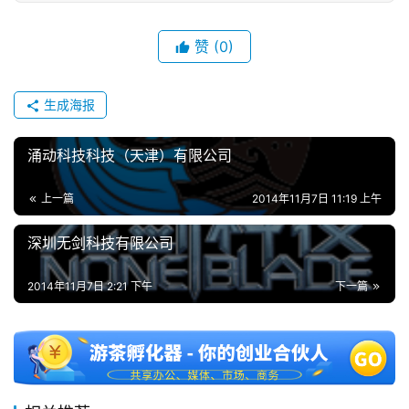
单
机
赞
(0)
游
戏
生成海报
休
涌动科技科技（天津）有限公司
闲
游
戏
上一篇
2014年11月7日 11:19 上午
深圳无剑科技有限公司
2
0
2014年11月7日 2:21 下午
下一篇
2
5
第
十
三
届