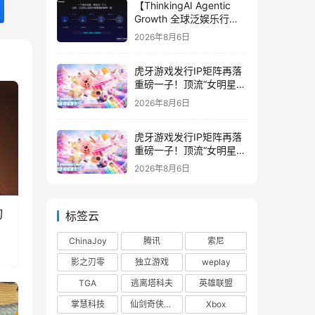
【ThinkingAI Agentic
Growth 全球泛娱乐行业
峰会】Agent 时代，人到
2026年8月6日
底负责什么
虎牙游戏发行IP矩阵再落
重磅一子！顶流“女明星”
ZANMANG LOOPY 正版
2026年8月6日
3D消除手游《消消奇遇》
惊喜曝光
虎牙游戏发行IP矩阵再落
重磅一子！顶流“女明星”
ZANMANG LOOPY 正版
2026年8月6日
3D消除手游《消消奇遇》
惊喜曝光
刃
标签云
ChinaJoy
腾讯
索尼
影之刃零
独立游戏
weplay
TGA
逃离塔科夫
英雄联盟
掌慧科技
仙剑奇侠传四
Xbox