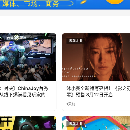
业
游戏企业
：对决》ChinaJoy首秀
沐小葵全新特写亮相！《影之
从线下爆满看见玩家的真
零》预售 8月12日开启
1天前
业
游戏企业