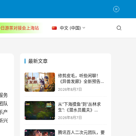
30日游茶对接会上海站
中文 (中国)
最新文章
修剪皮毛，听些闲聊！
《异兽发廊》全新预告与
Steam免费试玩公开
2026年8月7日
服务
团队
从“下海摸鱼”到“丛林求
生”:《潜水员戴夫》
乐产
DLC《丛林》移动端定档
2026年8月7日
新兴
8月14日
腾讯百人二次元团队，要